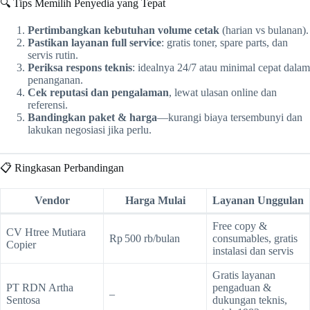
🔍 Tips Memilih Penyedia yang Tepat
Pertimbangkan kebutuhan volume cetak
(harian vs bulanan).
Pastikan layanan full service
: gratis toner, spare parts, dan
servis rutin.
Periksa respons teknis
: idealnya 24/7 atau minimal cepat dalam
penanganan.
Cek reputasi dan pengalaman
, lewat ulasan online dan
referensi.
Bandingkan paket & harga
—kurangi biaya tersembunyi dan
lakukan negosiasi jika perlu.
📋 Ringkasan Perbandingan
Vendor
Harga Mulai
Layanan Unggulan
Free copy &
CV Htree Mutiara
Rp 500 rb/bulan
consumables, gratis
Copier
instalasi dan servis
Gratis layanan
PT RDN Artha
pengaduan &
–
Sentosa
dukungan teknis,