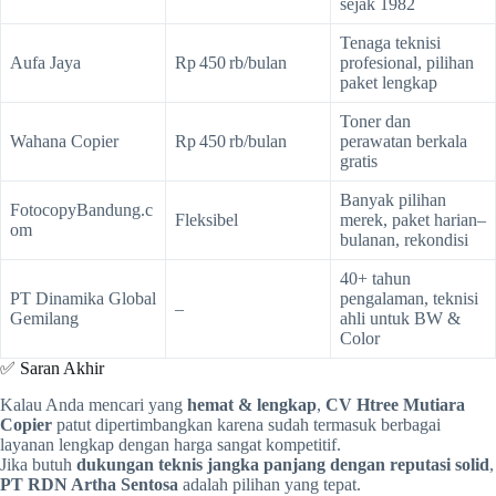
sejak 1982
Tenaga teknisi
Aufa Jaya
Rp 450 rb/bulan
profesional, pilihan
paket lengkap
Toner dan
Wahana Copier
Rp 450 rb/bulan
perawatan berkala
gratis
Banyak pilihan
FotocopyBandung.c
Fleksibel
merek, paket harian–
om
bulanan, rekondisi
40+ tahun
PT Dinamika Global
pengalaman, teknisi
–
Gemilang
ahli untuk BW &
Color
✅ Saran Akhir
Kalau Anda mencari yang
hemat & lengkap
,
CV Htree Mutiara
Copier
patut dipertimbangkan karena sudah termasuk berbagai
layanan lengkap dengan harga sangat kompetitif.
Jika butuh
dukungan teknis jangka panjang dengan reputasi solid
,
PT RDN Artha Sentosa
adalah pilihan yang tepat.