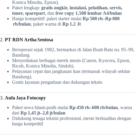
Konica Minolta, Epson).
Paket lengkap:
gratis ongkir, instalasi, pelatihan, servis,
toner, sparepart
, dan
free copy 1.500 lembar A4/bulan
Harga kompetitif: paket starter mulai
Rp 500 rb–Rp 800
rb/bulan
, paket warna di
Rp 1.2 Jt
2.
PT RDN Artha Sentosa
Beroperasi sejak 1982, bermarkas di Jalan Buah Batu no. 95–99,
Bandung
Menyediakan berbagai merek mesin (Canon, Kyocera, Epson,
Ricoh, Konica Minolta, Sindoh).
Pelayanan cepat dan jangkauan luas (termasuk wilayah sekitar
Bandung).
Gratis layanan pengaduan dan dukungan teknis
3.
Aufa Jaya Fotocopy
Paket sewa hitam-putih mulai
Rp 450 rb–600 rb/bulan
, warna
dari
Rp 1,45 jt–2,8 jt/bulan
Didukung tenaga teknisi profesional, mesin berkualitas dengan
harga kompetitif