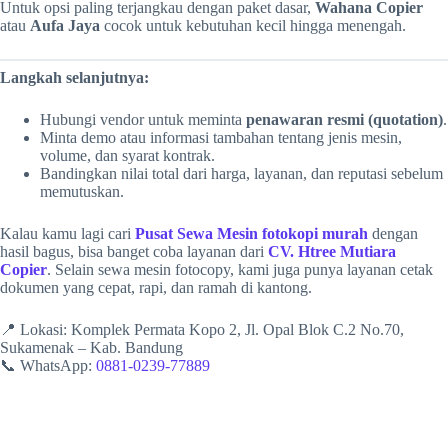
Untuk opsi paling terjangkau dengan paket dasar,
Wahana Copier
atau
Aufa Jaya
cocok untuk kebutuhan kecil hingga menengah.
Langkah selanjutnya:
Hubungi vendor untuk meminta
penawaran resmi (quotation)
.
Minta demo atau informasi tambahan tentang jenis mesin,
volume, dan syarat kontrak.
Bandingkan nilai total dari harga, layanan, dan reputasi sebelum
memutuskan.
Kalau kamu lagi cari
Pusat Sewa Mesin fotokopi murah
dengan
hasil bagus, bisa banget coba layanan dari
CV. Htree Mutiara
Copier
. Selain sewa mesin fotocopy, kami juga punya layanan cetak
dokumen yang cepat, rapi, dan ramah di kantong.
📍 Lokasi: Komplek Permata Kopo 2, Jl. Opal Blok C.2 No.70,
Sukamenak – Kab. Bandung
📞 WhatsApp:
0881-0239-77889