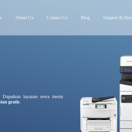
s
About Us
Contact Us
Blog
Support & Do
a. Dapatkan layanan sewa mesin
tan gratis
.