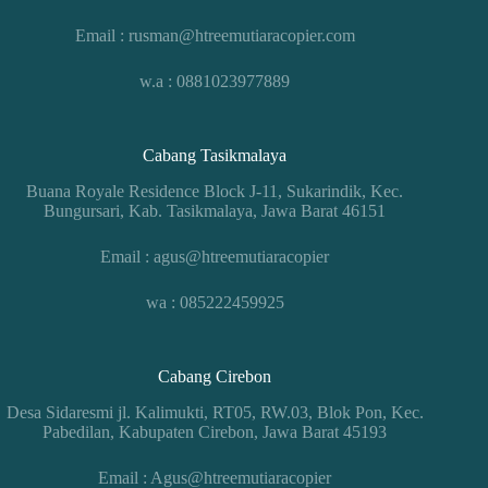
Email : rusman@htreemutiaracopier.com
w.a : 0881023977889
Cabang Tasikmalaya
Buana Royale Residence Block J-11, Sukarindik, Kec.
Bungursari, Kab. Tasikmalaya, Jawa Barat 46151
Email : agus@htreemutiaracopier
wa : 085222459925
Cabang Cirebon
Desa Sidaresmi jl. Kalimukti, RT05, RW.03, Blok Pon, Kec.
Pabedilan, Kabupaten Cirebon, Jawa Barat 45193
Email : Agus@htreemutiaracopier