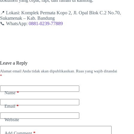
dokumen yang cepat, rapi, dan ramah di kantong.
📍 Lokasi: Komplek Permata Kopo 2, Jl. Opal Blok C.2 No.70,
Sukamenak – Kab. Bandung
📞 WhatsApp:
0881-0239-77889
Leave a Reply
Alamat email Anda tidak akan dipublikasikan.
Ruas yang wajib ditandai
*
Name
*
Email
*
Website
Add Comment
*