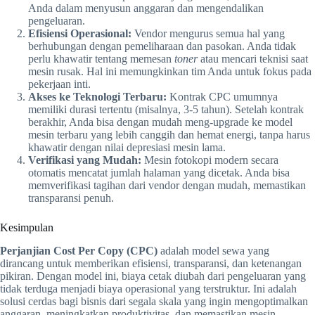
Anda dalam menyusun anggaran dan mengendalikan
pengeluaran.
Efisiensi Operasional:
Vendor mengurus semua hal yang
berhubungan dengan pemeliharaan dan pasokan. Anda tidak
perlu khawatir tentang memesan
toner
atau mencari teknisi saat
mesin rusak. Hal ini memungkinkan tim Anda untuk fokus pada
pekerjaan inti.
Akses ke Teknologi Terbaru:
Kontrak CPC umumnya
memiliki durasi tertentu (misalnya, 3-5 tahun). Setelah kontrak
berakhir, Anda bisa dengan mudah meng-upgrade ke model
mesin terbaru yang lebih canggih dan hemat energi, tanpa harus
khawatir dengan nilai depresiasi mesin lama.
Verifikasi yang Mudah:
Mesin fotokopi modern secara
otomatis mencatat jumlah halaman yang dicetak. Anda bisa
memverifikasi tagihan dari vendor dengan mudah, memastikan
transparansi penuh.
Kesimpulan
Perjanjian Cost Per Copy (CPC)
adalah model sewa yang
dirancang untuk memberikan efisiensi, transparansi, dan ketenangan
pikiran. Dengan model ini, biaya cetak diubah dari pengeluaran yang
tidak terduga menjadi biaya operasional yang terstruktur. Ini adalah
solusi cerdas bagi bisnis dari segala skala yang ingin mengoptimalkan
anggaran, meningkatkan produktivitas, dan memastikan mesin