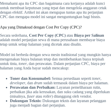
Memahami apa itu CPC dan bagaimana cara kerjanya adalah kunci
untuk membuat keputusan yang tepat dan mengelola anggaran cetak
dengan efektif. Artikel ini akan mengupas tuntas apa itu perjanjian
CPC dan mengapa model ini sangat menguntungkan bagi bisnis.
Apa yang Dimaksud dengan Cost Per Copy (CPC)?
Secara sederhana,
Cost Per Copy (CPC)
atau
Biaya per Salinan
adalah model perjanjian sewa di mana perusahaan membayar biaya
tetap untuk setiap halaman yang dicetak atau disalin.
Model ini berbeda dengan sewa mesin tradisional yang mungkin hanya
mengenakan biaya bulanan tetap dan membebankan biaya terpisah
untuk tinta,
toner
, dan perawatan. Dalam perjanjian CPC, biaya per
halaman yang Anda bayar sudah mencakup:
Toner dan Konsumabel:
Semua persediaan seperti
toner
,
developer
, dan
drum
sudah termasuk dalam biaya per halaman.
Perawatan dan Perbaikan:
Layanan pemeliharaan rutin,
perbaikan jika ada kerusakan, dan suku cadang yang diperlukan
(misalnya,
fuser
atau
roller
) ditanggung oleh vendor.
Dukungan Teknis:
Dukungan teknis dan layanan pelanggan
juga menjadi bagian dari perjanjian.