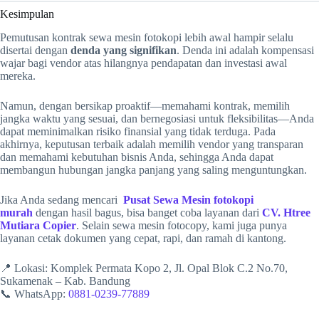
Kesimpulan
Pemutusan kontrak sewa mesin fotokopi lebih awal hampir selalu
disertai dengan
denda yang signifikan
. Denda ini adalah kompensasi
wajar bagi vendor atas hilangnya pendapatan dan investasi awal
mereka.
Namun, dengan bersikap proaktif—memahami kontrak, memilih
jangka waktu yang sesuai, dan bernegosiasi untuk fleksibilitas—Anda
dapat meminimalkan risiko finansial yang tidak terduga. Pada
akhirnya, keputusan terbaik adalah memilih vendor yang transparan
dan memahami kebutuhan bisnis Anda, sehingga Anda dapat
membangun hubungan jangka panjang yang saling menguntungkan.
Jika Anda sedang mencari
Pusat Sewa Mesin fotokopi
murah
dengan hasil bagus, bisa banget coba layanan dari
CV. Htree
Mutiara Copier
. Selain sewa mesin fotocopy, kami juga punya
layanan cetak dokumen yang cepat, rapi, dan ramah di kantong.
📍 Lokasi: Komplek Permata Kopo 2, Jl. Opal Blok C.2 No.70,
Sukamenak – Kab. Bandung
📞 WhatsApp:
0881-0239-77889