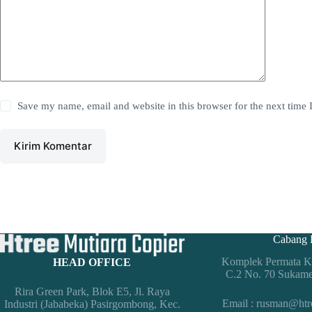
Save my name, email and website in this browser for the next time
Kirim Komentar
Cabang 
Komplek Permata Ko
HEAD OFFICE
C.2 No. 70 Sukam
Rira Green Park, Blok E5, Jl. Raya
Email : rusman@htr
Industri (Jababeka) Pasirgombong, Kec.