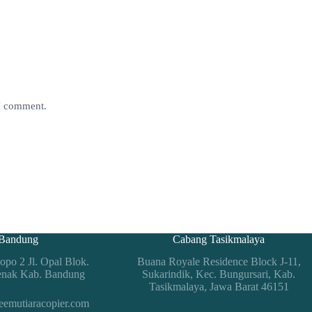
 I comment.
Bandung
Cabang Tasikmalaya
po 2 Jl. Opal Blok.
Buana Royale Residence Block J-11,
enak Kab. Bandung
Sukarindik, Kec. Bungursari, Kab.
Tasikmalaya, Jawa Barat 46151
eemutiaracopier.com