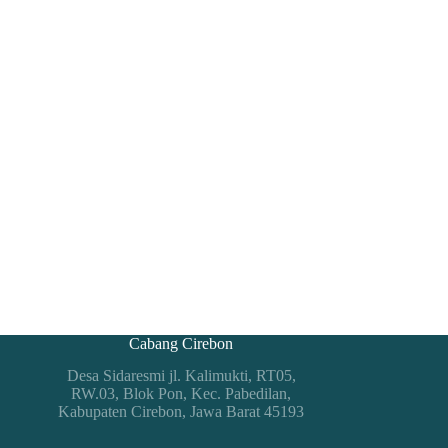
Cabang Cirebon
Desa Sidaresmi jl. Kalimukti, RT05,
RW.03, Blok Pon, Kec. Pabedilan,
Kabupaten Cirebon, Jawa Barat 45193