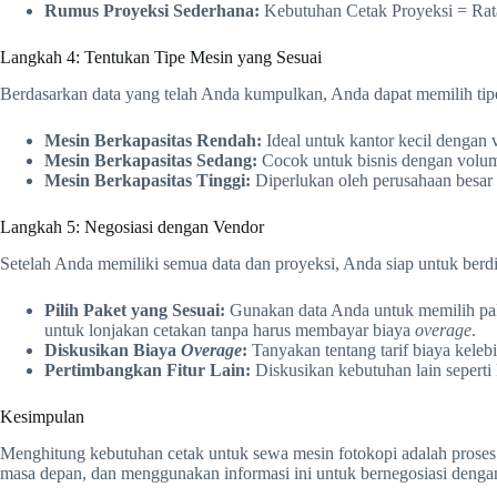
Rumus Proyeksi Sederhana:
Kebutuhan Cetak Proyeksi = Rata
Langkah 4: Tentukan Tipe Mesin yang Sesuai
Berdasarkan data yang telah Anda kumpulkan, Anda dapat memilih tip
Mesin Berkapasitas Rendah:
Ideal untuk kantor kecil dengan 
Mesin Berkapasitas Sedang:
Cocok untuk bisnis dengan volume
Mesin Berkapasitas Tinggi:
Diperlukan oleh perusahaan besar 
Langkah 5: Negosiasi dengan Vendor
Setelah Anda memiliki semua data dan proyeksi, Anda siap untuk berd
Pilih Paket yang Sesuai:
Gunakan data Anda untuk memilih pake
untuk lonjakan cetakan tanpa harus membayar biaya
overage
.
Diskusikan Biaya
Overage
:
Tanyakan tentang tarif biaya keleb
Pertimbangkan Fitur Lain:
Diskusikan kebutuhan lain seperti
Kesimpulan
Menghitung kebutuhan cetak untuk sewa mesin fotokopi adalah prose
masa depan, dan menggunakan informasi ini untuk bernegosiasi deng