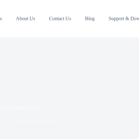
s
About Us
Contact Us
Blog
Support & Do
Cetak Untuk Sewa?
2025
sewa mesin fotocopy