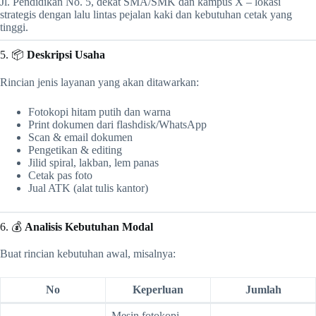
Jl. Pendidikan No. 5, dekat SMA/SMK dan kampus X – lokasi
strategis dengan lalu lintas pejalan kaki dan kebutuhan cetak yang
tinggi.
5. 📦
Deskripsi Usaha
Rincian jenis layanan yang akan ditawarkan:
Fotokopi hitam putih dan warna
Print dokumen dari flashdisk/WhatsApp
Scan & email dokumen
Pengetikan & editing
Jilid spiral, lakban, lem panas
Cetak pas foto
Jual ATK (alat tulis kantor)
6. 💰
Analisis Kebutuhan Modal
Buat rincian kebutuhan awal, misalnya:
No
Keperluan
Jumlah
Mesin fotokopi