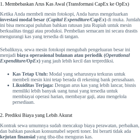
1. Membebaskan Arus Kas Awal (Transformasi CapEx ke OpEx)
Ketika Anda membeli mesin fotokopi, Anda harus mengeluarkan
investasi modal besar (
Capital Expenditure/CapEx
)
di muka. Jumlah
ini bisa mencapai puluhan bahkan ratusan juta Rupiah untuk mesin
berkualitas tinggi atau produksi. Pembelian semacam ini secara drastis
mengurangi kas yang tersedia di tangan.
Sebaliknya, sewa mesin fotokopi mengubah pengeluaran besar ini
menjadi
biaya operasional bulanan atau periodik (
Operational
Expenditure/OpEx
)
yang jauh lebih kecil dan terprediksi.
Kas Tetap Utuh:
Modal yang seharusnya terkuras untuk
membeli mesin kini tetap berada di rekening bank perusahaan.
Likuiditas Terjaga:
Dengan arus kas yang lebih lancar, bisnis
memiliki lebih banyak uang tunai yang tersedia untuk
membiayai operasi harian, membayar gaji, atau mengelola
persediaan.
2. Prediksi Biaya yang Lebih Akurat
Kontrak sewa umumnya sudah mencakup biaya perawatan, perbaikan,
dan bahkan pasokan konsumabel seperti toner. Ini berarti tidak ada
kejutan finansial
yang tiba-tiba menguras kas.