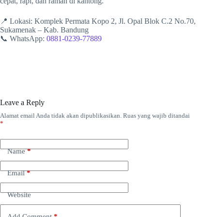
cepat, rapi, dan ramah di kantong.
📍 Lokasi: Komplek Permata Kopo 2, Jl. Opal Blok C.2 No.70,
Sukamenak – Kab. Bandung
📞 WhatsApp:
0881-0239-77889
Leave a Reply
Alamat email Anda tidak akan dipublikasikan.
Ruas yang wajib ditandai
*
Name
*
Email
*
Website
Add Comment
*