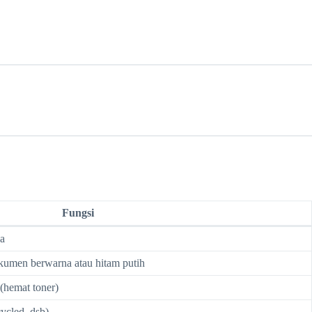
Fungsi
a
kumen berwarna atau hitam putih
(hemat toner)
cycled, dsb)