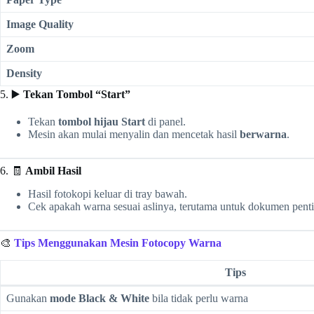
Image Quality
Zoom
Density
5. ▶️
Tekan Tombol “Start”
Tekan
tombol hijau Start
di panel.
Mesin akan mulai menyalin dan mencetak hasil
berwarna
.
6. 🧾
Ambil Hasil
Hasil fotokopi keluar di tray bawah.
Cek apakah warna sesuai aslinya, terutama untuk dokumen penting
🎨
Tips Menggunakan Mesin Fotocopy Warna
Tips
Gunakan
mode Black & White
bila tidak perlu warna