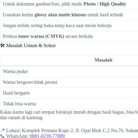
Untuk dokumen gambar/foto, pilih mode
Photo / High Quality
Gunakan kertas
glossy atau matte khusus
untuk hasil terbaik
Jangan terlalu sering buka-tutup kaca saat mesin bekerja
Periksa
toner warna (CMYK)
secara berkala
🛠️ Masalah Umum & Solusi
Masalah
Warna pudar
Warna bergeser/tidak presisi
Hasil bergaris
Tidak bisa warna
Kalau kamu lagi cari tempat fotokopi murah dengan hasil bagus, bisa 
dan ramah di kantong.
📍 Lokasi: Komplek Permata Kopo 2, Jl. Opal Blok C.2 No.70, Suk
📞 WhatsApp:
0881-0239-77889