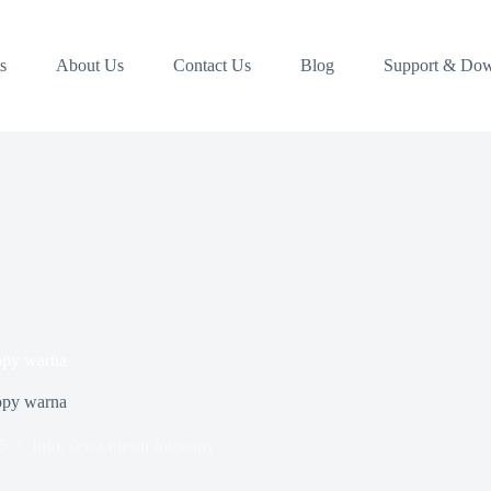
s
About Us
Contact Us
Blog
Support & Do
opy warna
opy warna
5
Info
,
sewa mesin fotocopy