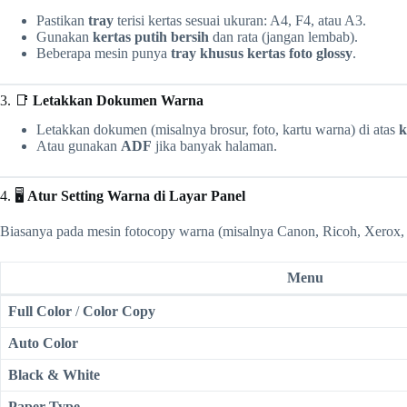
Pastikan
tray
terisi kertas sesuai ukuran: A4, F4, atau A3.
Gunakan
kertas putih bersih
dan rata (jangan lembab).
Beberapa mesin punya
tray khusus kertas foto glossy
.
3. 📑
Letakkan Dokumen Warna
Letakkan dokumen (misalnya brosur, foto, kartu warna) di atas
k
Atau gunakan
ADF
jika banyak halaman.
4. 🖥️
Atur Setting Warna di Layar Panel
Biasanya pada mesin fotocopy warna (misalnya Canon, Ricoh, Xerox, K
Menu
Full Color
/
Color Copy
Auto Color
Black & White
Paper Type