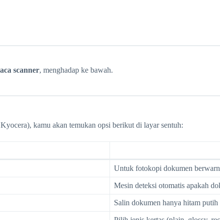
aca scanner
, menghadap ke bawah.
yocera), kamu akan temukan opsi berikut di layar sentuh:
Untuk fotokopi dokumen berwarn
Mesin deteksi otomatis apakah do
Salin dokumen hanya hitam putih 
Pilih jenis kertas (plain, glossy, re