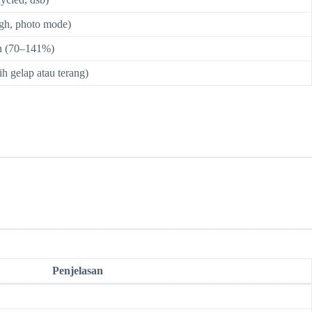
high, photo mode)
n (70–141%)
h gelap atau terang)
Penjelasan