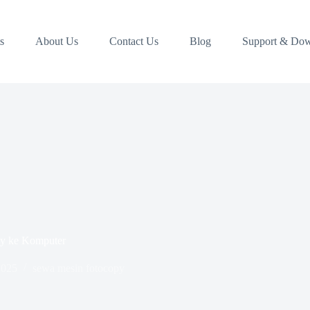
s
About Us
Contact Us
Blog
Support & Do
y ke Komputer
2025
sewa mesin fotocopy