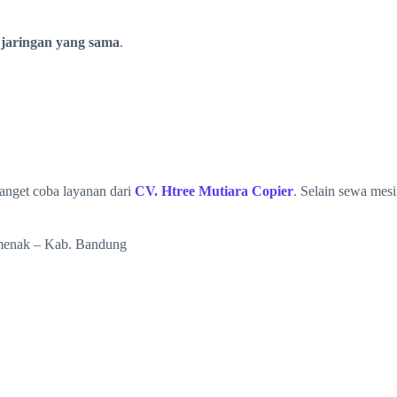
m
jaringan yang sama
.
banget coba layanan dari
CV. Htree Mutiara Copier
. Selain sewa mes
amenak – Kab. Bandung