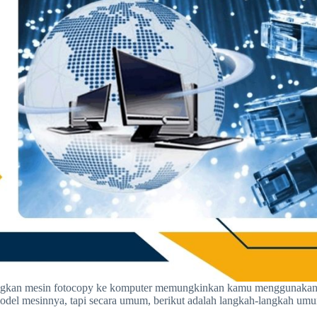
kan mesin fotocopy ke komputer memungkinkan kamu menggunakan mes
odel mesinnya, tapi secara umum, berikut adalah langkah-langkah um