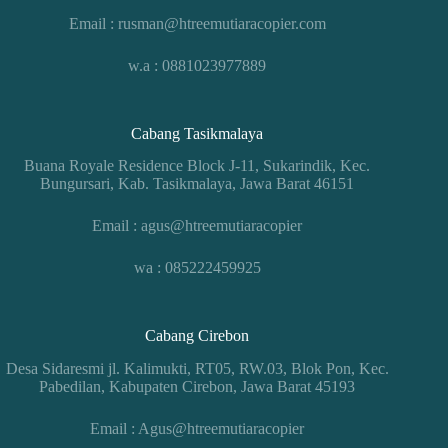
Email : rusman@htreemutiaracopier.com
w.a : 0881023977889
Cabang Tasikmalaya
Buana Royale Residence Block J-11, Sukarindik, Kec.
Bungursari, Kab. Tasikmalaya, Jawa Barat 46151
Email : agus@htreemutiaracopier
wa : 085222459925
Cabang Cirebon
Desa Sidaresmi jl. Kalimukti, RT05, RW.03, Blok Pon, Kec.
Pabedilan, Kabupaten Cirebon, Jawa Barat 45193
Email : Agus@htreemutiaracopier