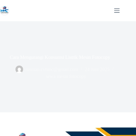
Skip
to
content
Cara Mengurangi Konsumsi Listrik Mesin Fotocopy
rusman.cvhmc@gmail.com
24 Juni 2025
sewa mesin fotocopy