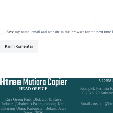
Save my name, email and website in this browser for the next time
Kirim Komentar
Cabang 
Komplek Permata Ko
HEAD OFFICE
C.2 No. 70 Sukam
Rira Green Park, Blok E5, Jl. Raya
Email : rusman@htr
Industri (Jababeka) Pasirgombong, Kec.
Cikarang Utara, Kabupaten Bekasi, Jawa
Barat 17530