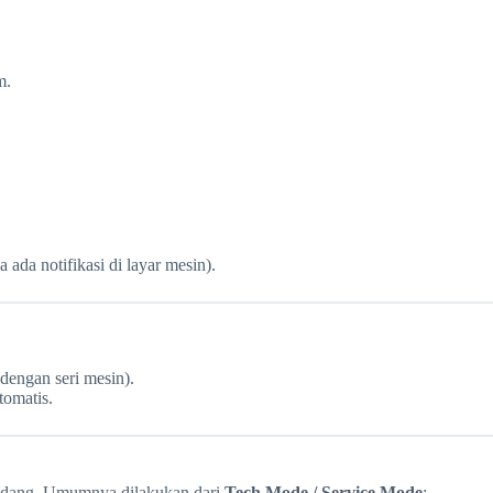
m.
da notifikasi di layar mesin).
dengan seri mesin).
tomatis.
cadang. Umumnya dilakukan dari
Tech Mode / Service Mode
: