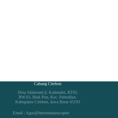
Cabang Cirebon
Desa Sidaresmi jl. Kalimukti, RT05,
RW.03, Blok Pon, Kec. Pabedilan,
Kabupaten Cirebon, Jawa Barat 45193
Email : Agus@htreemutiaracopier