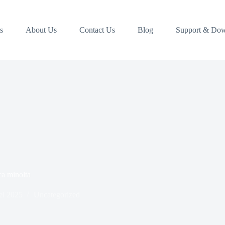
s
About Us
Contact Us
Blog
Support & Do
ca minolta
ei 2025
Uncategorized