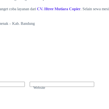
banget coba layanan dari
CV. Htree Mutiara Copier
. Selain sewa mes
amenak – Kab. Bandung
Website