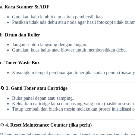
a.
Kaca Scanner & ADF
Gunakan kain lembut dan cairan pembersih kaca.
Pastikan tidak ada debu atau noda agar hasil fotokopi tidak bura
b.
Drum dan Roller
Jangan sentuh langsung dengan tangan.
Gunakan kuas halus atau blower untuk membersihkan debu.
c.
Toner Waste Box
Kosongkan tempat pembuangan toner jika sudah penuh (biasanya a
🔄
3. Ganti Toner atau Cartridge
Buka panel depan atau samping.
Keluarkan cartridge lama dan pasang yang baru (pastikan sesuai 
Tutup kembali dan biarkan mesin melakukan proses inisialisasi o
⚙️
4. Reset Maintenance Counter (jika perlu)
Beberapa model memerlukan reset manual setelah penggantian suku 