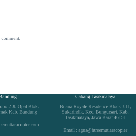
 I comment.
Bandung
Cabang Tasikmalaya
po 2 Jl. Opal Blok.
Buana Royale Residence Block J-11,
enak Kab. Bandung
Sukarindik, Kec. Bungursari, Kab.
Tasikmalaya, Jawa Barat 46151
eemutiaracopier.com
Email : agus@htreemutiaracopier