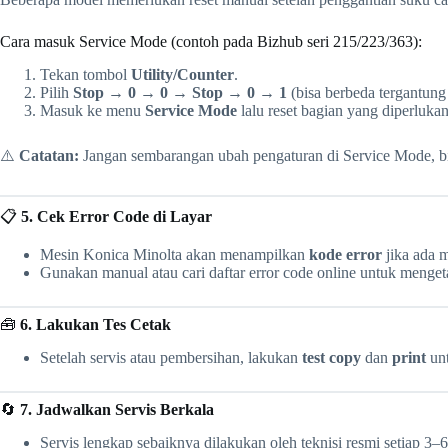
Cara masuk Service Mode (contoh pada Bizhub seri 215/223/363):
Tekan tombol
Utility/Counter
.
Pilih
Stop → 0 → 0 → Stop → 0 → 1
(bisa berbeda tergantung
Masuk ke menu
Service Mode
lalu reset bagian yang diperlukan
⚠️
Catatan:
Jangan sembarangan ubah pengaturan di Service Mode, b
📋
5. Cek Error Code di Layar
Mesin Konica Minolta akan menampilkan
kode error
jika ada 
Gunakan manual atau cari daftar error code online untuk mengeta
🧰
6. Lakukan Tes Cetak
Setelah servis atau pembersihan, lakukan
test copy
dan
print
unt
🔄
7. Jadwalkan Servis Berkala
Servis lengkap sebaiknya dilakukan oleh teknisi resmi setiap 3–6