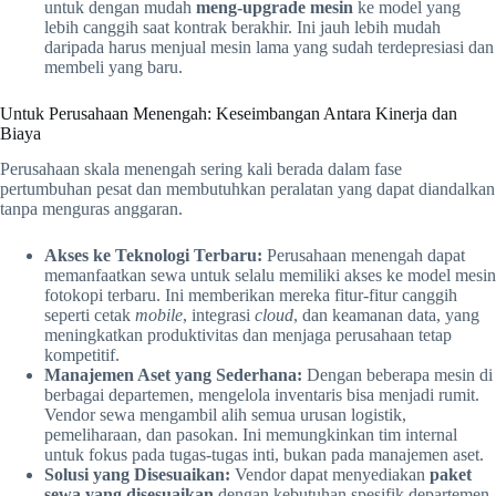
untuk dengan mudah
meng-upgrade mesin
ke model yang
lebih canggih saat kontrak berakhir. Ini jauh lebih mudah
daripada harus menjual mesin lama yang sudah terdepresiasi dan
membeli yang baru.
Untuk Perusahaan Menengah: Keseimbangan Antara Kinerja dan
Biaya
Perusahaan skala menengah sering kali berada dalam fase
pertumbuhan pesat dan membutuhkan peralatan yang dapat diandalkan
tanpa menguras anggaran.
Akses ke Teknologi Terbaru:
Perusahaan menengah dapat
memanfaatkan sewa untuk selalu memiliki akses ke model mesin
fotokopi terbaru. Ini memberikan mereka fitur-fitur canggih
seperti cetak
mobile
, integrasi
cloud
, dan keamanan data, yang
meningkatkan produktivitas dan menjaga perusahaan tetap
kompetitif.
Manajemen Aset yang Sederhana:
Dengan beberapa mesin di
berbagai departemen, mengelola inventaris bisa menjadi rumit.
Vendor sewa mengambil alih semua urusan logistik,
pemeliharaan, dan pasokan. Ini memungkinkan tim internal
untuk fokus pada tugas-tugas inti, bukan pada manajemen aset.
Solusi yang Disesuaikan:
Vendor dapat menyediakan
paket
sewa yang disesuaikan
dengan kebutuhan spesifik departemen,