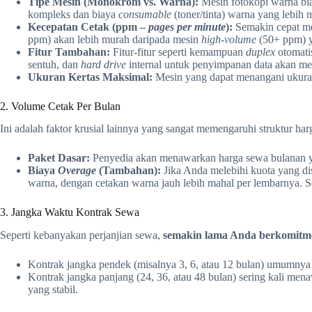
Tipe Mesin (Monokrom vs. Warna):
Mesin fotokopi warna bia
kompleks dan biaya
consumable
(toner/tinta) warna yang lebih 
Kecepatan Cetak (ppm –
pages per minute
):
Semakin cepat me
ppm) akan lebih murah daripada mesin
high-volume
(50+ ppm) y
Fitur Tambahan:
Fitur-fitur seperti kemampuan
duplex
otomatis
sentuh, dan
hard drive
internal untuk penyimpanan data akan m
Ukuran Kertas Maksimal:
Mesin yang dapat menangani ukuran
2. Volume Cetak Per Bulan
Ini adalah faktor krusial lainnya yang sangat memengaruhi struktur 
Paket Dasar:
Penyedia akan menawarkan harga sewa bulanan yan
Biaya
Overage
(Tambahan):
Jika Anda melebihi kuota yang di
warna, dengan cetakan warna jauh lebih mahal per lembarnya. 
3. Jangka Waktu Kontrak Sewa
Seperti kebanyakan perjanjian sewa,
semakin lama Anda berkomitm
Kontrak jangka pendek (misalnya 3, 6, atau 12 bulan) umumnya 
Kontrak jangka panjang (24, 36, atau 48 bulan) sering kali men
yang stabil.