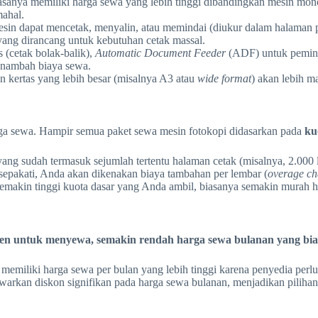
sanya memiliki harga sewa yang lebih tinggi dibandingkan mesin mono
mahal.
sin dapat mencetak, menyalin, atau memindai (diukur dalam halaman p
ang dirancang untuk kebutuhan cetak massal.
 (cetak bolak-balik),
Automatic Document Feeder
(ADF) untuk pemind
enambah biaya sewa.
 kertas yang lebih besar (misalnya A3 atau
wide format
) akan lebih m
harga sewa. Hampir semua paket sewa mesin fotokopi didasarkan pada
ku
g sudah termasuk sejumlah tertentu halaman cetak (misalnya, 2.000 
sepakati, Anda akan dikenakan biaya tambahan per lembar (
overage ch
Semakin tinggi kuota dasar yang Anda ambil, biasanya semakin murah 
en untuk menyewa, semakin rendah harga sewa bulanan yang bi
memiliki harga sewa per bulan yang lebih tinggi karena penyedia perlu
awarkan diskon signifikan pada harga sewa bulanan, menjadikan pilihan