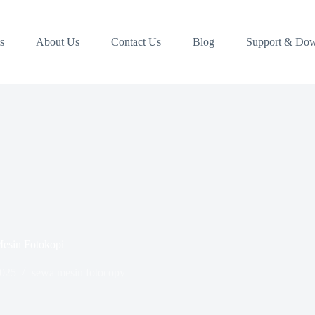
s
About Us
Contact Us
Blog
Support & Do
Mesin Fotokopi
2025
sewa mesin fotocopy