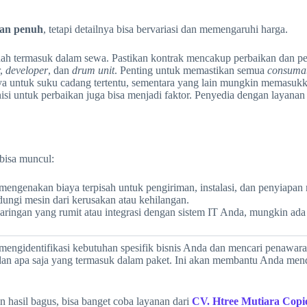
nan penuh
, tetapi detailnya bisa bervariasi dan memengaruhi harga.
h termasuk dalam sewa. Pastikan kontrak mencakup perbaikan dan per
r,
developer
, dan
drum unit
. Penting untuk memastikan semua
consuma
ntuk suku cadang tertentu, sementara yang lain mungkin memasukkan
isi untuk perbaikan juga bisa menjadi faktor. Penyedia dengan layanan
bisa muncul:
ngenakan biaya terpisah untuk pengiriman, instalasi, dan penyiapan 
ungi mesin dari kerusakan atau kehilangan.
aringan yang rumit atau integrasi dengan sistem IT Anda, mungkin ada
engidentifikasi kebutuhan spesifik bisnis Anda dan mencari penawaran
dan apa saja yang termasuk dalam paket. Ini akan membantu Anda men
 hasil bagus, bisa banget coba layanan dari
CV. Htree Mutiara Copi