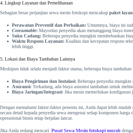
4. Lingkup Layanan dan Pemeliharaan
Sebagian besar perjanjian sewa mesin fotokopi mencakup
paket laya
Perawatan Preventif dan Perbaikan:
Umumnya, biaya ini suda
Consumable
:
Mayoritas penyedia akan menanggung biaya tone
Suku Cadang:
Beberapa penyedia mungkin membebankan biaya u
Waktu Respons Layanan:
Kualitas dan kecepatan respons tekn
lebih tinggi.
5. Lokasi dan Biaya Tambahan Lainnya
Meskipun tidak selalu menjadi faktor utama, beberapa biaya tambahan 
Biaya Pengiriman dan Instalasi:
Beberapa penyedia mungkin me
Asuransi:
Terkadang, ada biaya asuransi tambahan untuk melind
Biaya Jaringan/Integrasi:
Jika mesin memerlukan konfigurasi j
Dengan memahami faktor-faktor penentu ini, Anda dapat lebih mudah m
secara detail kepada penyedia sewa mengenai setiap komponen harga 
operasional bisnis tetap berjalan lancar.
Jika Anda sedang mencari
Pusat Sewa Mesin fotokopi murah
dengan