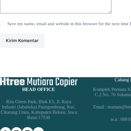
Save my name, email and website in this browser for the next time
Kirim Komentar
Cabang 
Komplek Permata Ko
HEAD OFFICE
C.2 No. 70 Sukam
Rira Green Park, Blok E5, Jl. Raya
Email : rusman@htr
Industri (Jababeka) Pasirgombong, Kec.
Cikarang Utara, Kabupaten Bekasi, Jawa
Barat 17530
w.a : 088