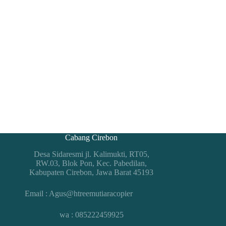
Cabang Cirebon
Desa Sidaresmi jl. Kalimukti, RT05,
RW.03, Blok Pon, Kec. Pabedilan,
Kabupaten Cirebon, Jawa Barat 45193
Email : Agus@htreemutiaracopier
wa : 085222459925