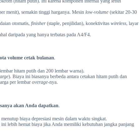
krom (hitam putih). Ini karena komponen internal yang lebih
er menit), semakin tinggi harganya. Mesin
low-volume
(sekitar 20-30
aian otomatis,
finisher
(staple, penjilidan), konektivitas
wireless
, layar
ahal daripada yang hanya terbatas pada A4/F4.
ota volume cetak bulanan
.
lembar hitam putih dan 200 lembar warna).
arge
). Biaya ini biasanya berbeda antara cetakan hitam putih dan
harga per lembar
overage
-nya.
asanya akan Anda dapatkan
.
 menutup biaya depresiasi mesin dalam waktu singkat.
 ini lebih hemat biaya jika Anda memiliki kebutuhan jangka panjang