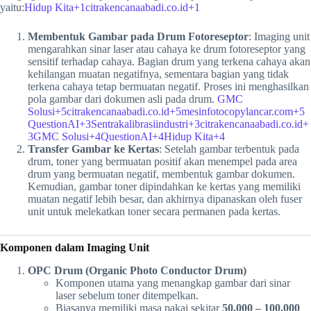
yaitu:
Hidup Kita+1citrakencanaabadi.co.id+1
Membentuk Gambar pada Drum Fotoreseptor
: Imaging unit
mengarahkan sinar laser atau cahaya ke drum fotoreseptor yang
sensitif terhadap cahaya. Bagian drum yang terkena cahaya akan
kehilangan muatan negatifnya, sementara bagian yang tidak
terkena cahaya tetap bermuatan negatif. Proses ini menghasilkan
pola gambar dari dokumen asli pada drum.
GMC
Solusi+5citrakencanaabadi.co.id+5mesinfotocopylancar.com+5
QuestionAI+3Sentrakalibrasiindustri+3citrakencanaabadi.co.id+
3
GMC Solusi+4QuestionAI+4Hidup Kita+4
Transfer Gambar ke Kertas
: Setelah gambar terbentuk pada
drum, toner yang bermuatan positif akan menempel pada area
drum yang bermuatan negatif, membentuk gambar dokumen.
Kemudian, gambar toner dipindahkan ke kertas yang memiliki
muatan negatif lebih besar, dan akhirnya dipanaskan oleh fuser
unit untuk melekatkan toner secara permanen pada kertas.
Komponen dalam Imaging Unit
OPC Drum (Organic Photo Conductor Drum)
Komponen utama yang menangkap gambar dari sinar
laser sebelum toner ditempelkan.
Biasanya memiliki masa pakai sekitar
50.000 – 100.000