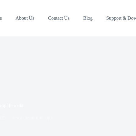
s
About Us
Contact Us
Blog
Support & Do
kopi Pemula
025
sewa mesin fotocopy