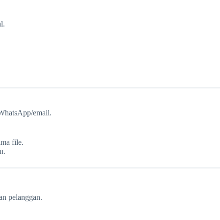
l.
i WhatsApp/email.
a file.
n.
an pelanggan.