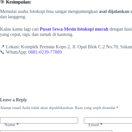
🎯
Kesimpulan:
Memulai usaha fotokopi bisa sangat menguntungkan
asal dijalankan
dan langgeng.
Kalau kamu lagi cari
Pusat Sewa Mesin fotokopi murah
dengan hasil
yang cepat, rapi, dan ramah di kantong.
📍 Lokasi: Komplek Permata Kopo 2, Jl. Opal Blok C.2 No.70, Suk
📞 WhatsApp:
0881-0239-77889
Leave a Reply
Alamat email Anda tidak akan dipublikasikan.
Ruas yang wajib ditandai
*
Name
*
Email
*