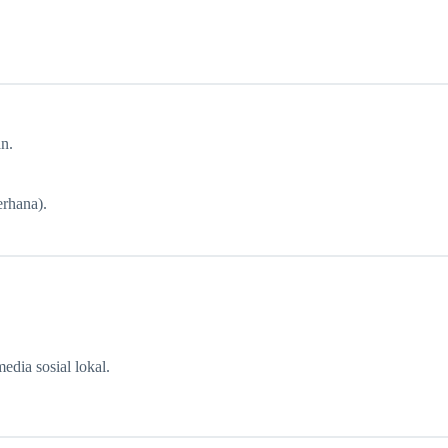
n.
erhana).
dia sosial lokal.