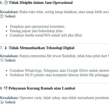
6. 🕒
Tidak Disiplin dalam Jam Operasional
Kesalahan:
Buka toko telat, sering tutup dadakan, atau tutup lebih awa
⏰
Solusi:
Tetapkan jam operasional konsisten.
Pasang papan jam buka/tutup jelas.
Gunakan media sosial/WA untuk info jika libur.
7. 📱
Tidak Memanfaatkan Teknologi Digital
Kesalahan:
Hanya menerima file lewat flashdisk, tidak bisa print dar
💡
Solusi:
Gunakan WhatsApp, Telegram, atau Google Drive untuk menerim
Sediakan Wi-Fi printer atau komputer khusus kirim file pelangga
8. 👎
Pelayanan Kurang Ramah atau Lambat
Kesalahan:
Operator cuek, tidak sabar, atau tidak memahami perminta
🤝
Solusi: