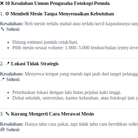
❌
10 Kesalahan Umum Pengusaha Fotokopi Pemula
1. ⚙️
Membeli Mesin Tanpa Menyesuaikan Kebutuhan
Kesalahan:
Beli mesin terlalu mahal atau terlalu kecil kapasitasnya t
🔧
Solusi:
Hitung estimasi jumlah cetak/hari.
Pilih mesin sesuai volume: 1.000–5.000 lembar/bulan (entry-lev
2. 📍
Lokasi Tidak Strategis
Kesalahan:
Menyewa tempat yang murah tapi jauh dari target pelangg
📍
Solusi:
Prioritaskan lokasi dengan lalu lintas pejalan kaki tinggi.
Dekat sekolah, universitas, kantor kelurahan, atau fotokopi lain
3. 🔧
Kurang Mengerti Cara Merawat Mesin
Kesalahan:
Hanya tahu cara pakai, tapi tidak tahu cara bersihkan roller
🧰
Solusi: