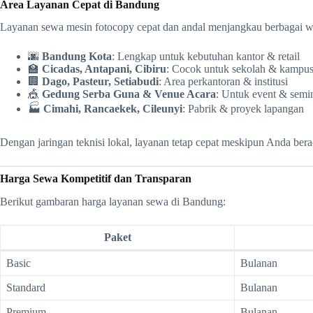
Area Layanan Cepat di Bandung
Layanan sewa mesin fotocopy cepat dan andal menjangkau berbagai wi
🌆
Bandung Kota
: Lengkap untuk kebutuhan kantor & retail
🏫
Cicadas, Antapani, Cibiru
: Cocok untuk sekolah & kampu
🏢
Dago, Pasteur, Setiabudi
: Area perkantoran & institusi
🎪
Gedung Serba Guna & Venue Acara
: Untuk event & semi
🏭
Cimahi, Rancaekek, Cileunyi
: Pabrik & proyek lapangan
Dengan jaringan teknisi lokal, layanan tetap cepat meskipun Anda ber
Harga Sewa Kompetitif dan Transparan
Berikut gambaran harga layanan sewa di Bandung:
Paket
Basic
Bulanan
Standard
Bulanan
Premium
Bulanan