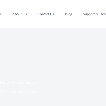
s
About Us
Contact Us
Blog
Support & Do
l untuk Wilayah Bandung
2025
sewa mesin fotocopy