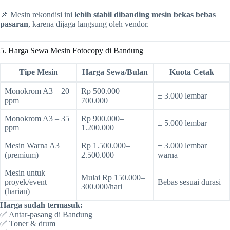
📌 Mesin rekondisi ini
lebih stabil dibanding mesin bekas bebas
pasaran
, karena dijaga langsung oleh vendor.
5. Harga Sewa Mesin Fotocopy di Bandung
Tipe Mesin
Harga Sewa/Bulan
Kuota Cetak
Monokrom A3 – 20
Rp 500.000–
± 3.000 lembar
ppm
700.000
Monokrom A3 – 35
Rp 900.000–
± 5.000 lembar
ppm
1.200.000
Mesin Warna A3
Rp 1.500.000–
± 3.000 lembar
(premium)
2.500.000
warna
Mesin untuk
Mulai Rp 150.000–
proyek/event
Bebas sesuai durasi
300.000/hari
(harian)
Harga sudah termasuk:
✅ Antar-pasang di Bandung
✅ Toner & drum