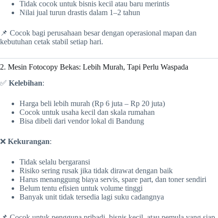
Tidak cocok untuk bisnis kecil atau baru merintis
Nilai jual turun drastis dalam 1–2 tahun
📌 Cocok bagi perusahaan besar dengan operasional mapan dan
kebutuhan cetak stabil setiap hari.
2. Mesin Fotocopy Bekas: Lebih Murah, Tapi Perlu Waspada
✅
Kelebihan
:
Harga beli lebih murah (Rp 6 juta – Rp 20 juta)
Cocok untuk usaha kecil dan skala rumahan
Bisa dibeli dari vendor lokal di Bandung
❌
Kekurangan
:
Tidak selalu bergaransi
Risiko sering rusak jika tidak dirawat dengan baik
Harus menanggung biaya servis, spare part, dan toner sendiri
Belum tentu efisien untuk volume tinggi
Banyak unit tidak tersedia lagi suku cadangnya
📌 Cocok untuk pengguna pribadi, bisnis kecil, atau pemula yang siap