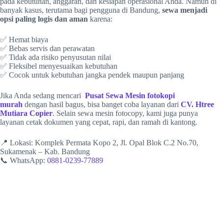
pada kebutuhan, anggaran, dan kesiapan operasional Anda. Namun di
banyak kasus, terutama bagi pengguna di Bandung,
sewa menjadi
opsi paling logis dan aman
karena:
✅ Hemat biaya
✅ Bebas servis dan perawatan
✅ Tidak ada risiko penyusutan nilai
✅ Fleksibel menyesuaikan kebutuhan
✅ Cocok untuk kebutuhan jangka pendek maupun panjang
Jika Anda sedang mencari
Pusat Sewa Mesin fotokopi
murah
dengan hasil bagus, bisa banget coba layanan dari
CV. Htree
Mutiara Copier
. Selain sewa mesin fotocopy, kami juga punya
layanan cetak dokumen yang cepat, rapi, dan ramah di kantong.
📍 Lokasi: Komplek Permata Kopo 2, Jl. Opal Blok C.2 No.70,
Sukamenak – Kab. Bandung
📞 WhatsApp:
0881-0239-77889