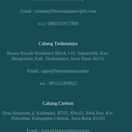
Email : rusman@htreemutiaracopier.com
w.a : 0881023977889
Cabang Tasikmalaya
Buana Royale Residence Block J-11, Sukarindik, Kec.
Bungursari, Kab. Tasikmalaya, Jawa Barat 46151
Email : agus@htreemutiaracopier
wa : 085222459925
Cabang Cirebon
Desa Sidaresmi jl. Kalimukti, RT05, RW.03, Blok Pon, Kec.
Pabedilan, Kabupaten Cirebon, Jawa Barat 45193
Email : Agus@htreemutiaracopier