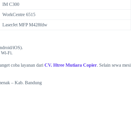
IM C300
WorkCentre 6515
LaserJet MFP M428fdw
droid/iOS).
 Wi-Fi.
banget coba layanan dari
CV. Htree Mutiara Copier
. Selain sewa mes
amenak – Kab. Bandung