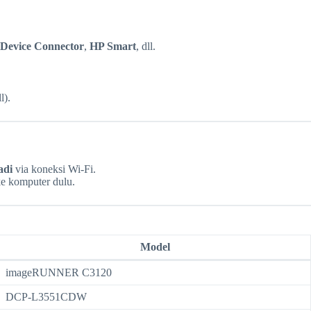
 Device Connector
,
HP Smart
, dll.
l).
adi
via koneksi Wi-Fi.
ke komputer dulu.
Model
imageRUNNER C3120
DCP-L3551CDW