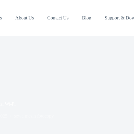
s
About Us
Contact Us
Blog
Support & Do
si Wi-Fi
2025
sewa mesin fotocopy