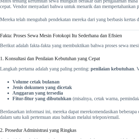
Mitos tentang kerumitan sewa mungkin berakar dari pengalaman masa l
cepat. Vendor menyadari bahwa untuk menarik dan mempertahankan p
Mereka telah mengubah pendekatan mereka dari yang berbasis kertas dan
Fakta: Proses Sewa Mesin Fotokopi Itu Sederhana dan Efisien
Berikut adalah fakta-fakta yang membuktikan bahwa proses sewa mesi
1. Konsultasi dan Penilaian Kebutuhan yang Cepat
Langkah pertama adalah yang paling penting:
penilaian kebutuhan
. 
Volume cetak bulanan
Jenis dokumen yang dicetak
Anggaran yang tersedia
Fitur-fitur yang dibutuhkan
(misalnya, cetak warna, peminda
Berdasarkan informasi ini, mereka dapat merekomendasikan beberapa o
dalam satu kali pertemuan atau bahkan melalui telepon/email.
2. Prosedur Administrasi yang Ringkas