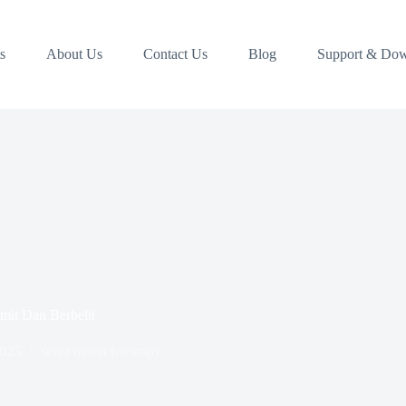
s
About Us
Contact Us
Blog
Support & Do
mit Dan Berbelit
2025
sewa mesin fotocopy