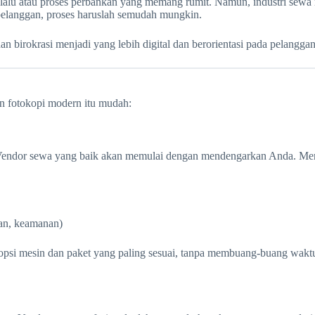
alu atau proses perbankan yang memang rumit. Namun, industri sewa m
elanggan, proses haruslah semudah mungkin.
 birokrasi menjadi yang lebih digital dan berorientasi pada pelanggan
n fotokopi modern itu mudah:
Vendor sewa yang baik akan memulai dengan mendengarkan Anda. Me
ian, keamanan)
psi mesin dan paket yang paling sesuai, tanpa membuang-buang waktu A