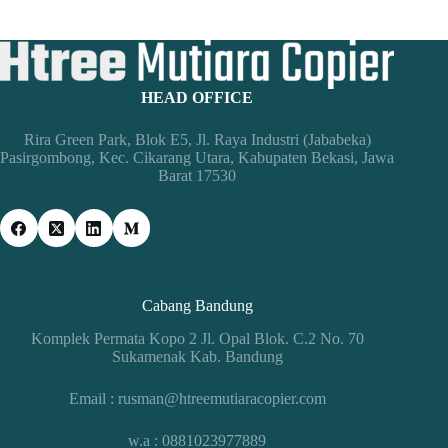
HEAD OFFICE
Rira Green Park, Blok E5, Jl. Raya Industri (Jababeka)
Pasirgombong, Kec. Cikarang Utara, Kabupaten Bekasi, Jawa
Barat 17530
Cabang Bandung
Komplek Permata Kopo 2 Jl. Opal Blok. C.2 No. 70
Sukamenak Kab. Bandung
Email : rusman@htreemutiaracopier.com
w.a : 0881023977889