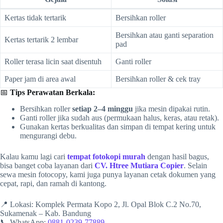
Kertas tidak tertarik
Bersihkan roller
Bersihkan atau ganti separation
Kertas tertarik 2 lembar
pad
Roller terasa licin saat disentuh
Ganti roller
Paper jam di area awal
Bersihkan roller & cek tray
📅
Tips Perawatan Berkala:
Bersihkan roller
setiap 2–4 minggu
jika mesin dipakai rutin.
Ganti roller jika sudah aus (permukaan halus, keras, atau retak).
Gunakan kertas berkualitas dan simpan di tempat kering untuk
mengurangi debu.
Kalau kamu lagi cari
tempat fotokopi murah
dengan hasil bagus,
bisa banget coba layanan dari
CV. Htree Mutiara Copier
. Selain
sewa mesin fotocopy, kami juga punya layanan cetak dokumen yang
cepat, rapi, dan ramah di kantong.
📍 Lokasi: Komplek Permata Kopo 2, Jl. Opal Blok C.2 No.70,
Sukamenak – Kab. Bandung
📞 WhatsApp:
0881-0239-77889