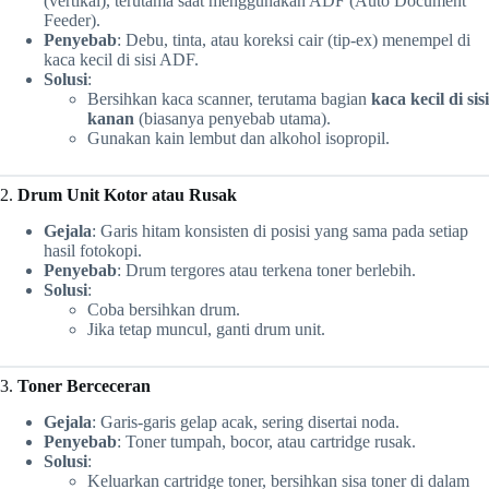
(vertikal), terutama saat menggunakan ADF (Auto Document
Feeder).
Penyebab
: Debu, tinta, atau koreksi cair (tip-ex) menempel di
kaca kecil di sisi ADF.
Solusi
:
Bersihkan kaca scanner, terutama bagian
kaca kecil di sisi
kanan
(biasanya penyebab utama).
Gunakan kain lembut dan alkohol isopropil.
2.
Drum Unit Kotor atau Rusak
Gejala
: Garis hitam konsisten di posisi yang sama pada setiap
hasil fotokopi.
Penyebab
: Drum tergores atau terkena toner berlebih.
Solusi
:
Coba bersihkan drum.
Jika tetap muncul, ganti drum unit.
3.
Toner Berceceran
Gejala
: Garis-garis gelap acak, sering disertai noda.
Penyebab
: Toner tumpah, bocor, atau cartridge rusak.
Solusi
:
Keluarkan cartridge toner, bersihkan sisa toner di dalam