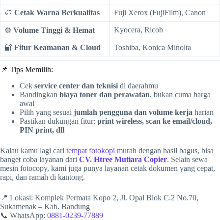
🎨
Cetak Warna Berkualitas
Fuji Xerox (FujiFilm), Canon
Kyocera, Ricoh
⚙️
Volume Tinggi & Hemat
🔐
Fitur Keamanan & Cloud
Toshiba, Konica Minolta
📌 Tips Memilih:
Cek
service center dan teknisi
di daerahmu
Bandingkan
biaya toner dan perawatan
, bukan cuma harga
awal
Pilih yang sesuai
jumlah pengguna dan volume kerja
harian
Pastikan dukungan fitur:
print wireless, scan ke email/cloud,
PIN print, dll
Kalau kamu lagi cari
tempat fotokopi murah
dengan hasil bagus, bisa
banget coba layanan dari
CV. Htree Mutiara Copier
. Selain sewa
mesin fotocopy, kami juga punya layanan cetak dokumen yang cepat,
rapi, dan ramah di kantong.
📍 Lokasi: Komplek Permata Kopo 2, Jl. Opal Blok C.2 No.70,
Sukamenak – Kab. Bandung
📞 WhatsApp:
0881-0239-77889