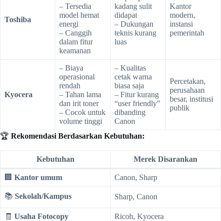
– Tersedia
kadang sulit
Kantor
model hemat
didapat
modern,
Toshiba
energi
– Dukungan
instansi
– Canggih
teknis kurang
pemerintah
dalam fitur
luas
keamanan
– Biaya
– Kualitas
operasional
cetak warna
Percetakan,
rendah
biasa saja
perusahaan
Kyocera
– Tahan lama
– Fitur kurang
besar, institusi
dan irit toner
“user friendly”
publik
– Cocok untuk
dibanding
volume tinggi
Canon
🏆
Rekomendasi Berdasarkan Kebutuhan:
Kebutuhan
Merek Disarankan
🏢
Kantor umum
Canon, Sharp
📚
Sekolah/Kampus
Sharp, Canon
🧾
Usaha Fotocopy
Ricoh, Kyocera