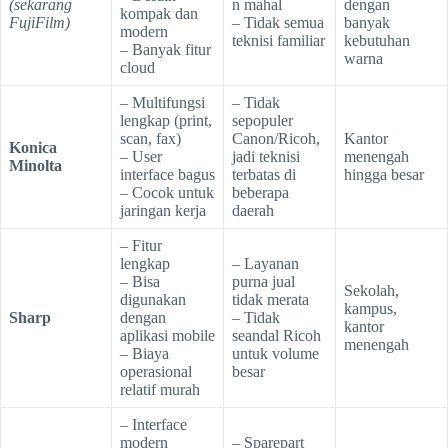
(sekarang
n mahal
dengan
kompak dan
FujiFilm)
– Tidak semua
banyak
modern
teknisi familiar
kebutuhan
– Banyak fitur
warna
cloud
– Multifungsi
– Tidak
lengkap (print,
sepopuler
scan, fax)
Canon/Ricoh,
Kantor
Konica
– User
jadi teknisi
menengah
Minolta
interface bagus
terbatas di
hingga besar
– Cocok untuk
beberapa
jaringan kerja
daerah
– Fitur
lengkap
– Layanan
– Bisa
purna jual
Sekolah,
digunakan
tidak merata
kampus,
Sharp
dengan
– Tidak
kantor
aplikasi mobile
seandal Ricoh
menengah
– Biaya
untuk volume
operasional
besar
relatif murah
– Interface
modern
– Sparepart