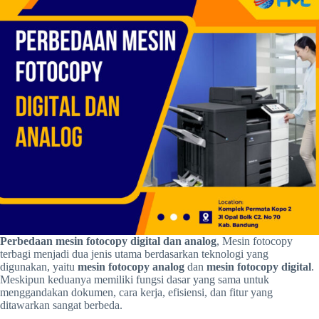
Perbedaan mesin fotocopy digital dan analog
, Mesin fotocopy
terbagi menjadi dua jenis utama berdasarkan teknologi yang
digunakan, yaitu
mesin fotocopy analog
dan
mesin fotocopy digital
.
Meskipun keduanya memiliki fungsi dasar yang sama untuk
menggandakan dokumen, cara kerja, efisiensi, dan fitur yang
ditawarkan sangat berbeda.