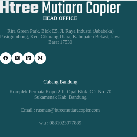
HEAD OFFICE
Rira Green Park, Blok E5, Jl. Raya Industri (Jababeka)
Pasirgombong, Kec. Cikarang Utara, Kabupaten Bekasi, Jawa
Barat 17530
Cabang Bandung
Komplek Permata Kopo 2 Jl. Opal Blok. C.2 No. 70
Sukamenak Kab. Bandung
Email : rusman@htreemutiaracopier.com
w.a : 0881023977889