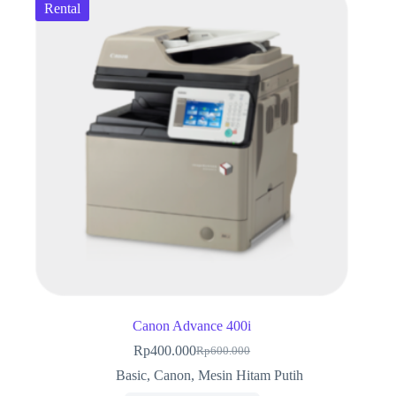
Rental
Canon Advance 400i
Rp
400.000
Rp
600.000
Harga
Harga
aslinya
saat
Basic
,
Canon
,
Mesin Hitam Putih
adalah:
ini