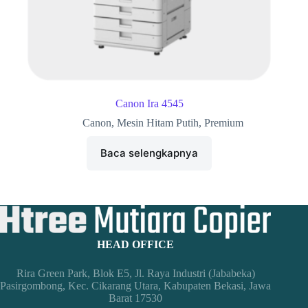
Canon Ira 4545
Canon
,
Mesin Hitam Putih
,
Premium
Baca selengkapnya
HEAD OFFICE
Rira Green Park, Blok E5, Jl. Raya Industri (Jababeka)
Pasirgombong, Kec. Cikarang Utara, Kabupaten Bekasi, Jawa
Barat 17530