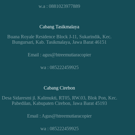
w.a : 0881023977889
Cabang Tasikmalaya
Buana Royale Residence Block J-11, Sukarindik, Kec.
Bungursari, Kab. Tasikmalaya, Jawa Barat 46151
Email : agus@htreemutiaracopier
wa : 085222459925
Cabang Cirebon
Desa Sidaresmi jl. Kalimukti, RT05, RW.03, Blok Pon, Kec.
Pabedilan, Kabupaten Cirebon, Jawa Barat 45193
Email : Agus@htreemutiaracopier
wa : 085222459925