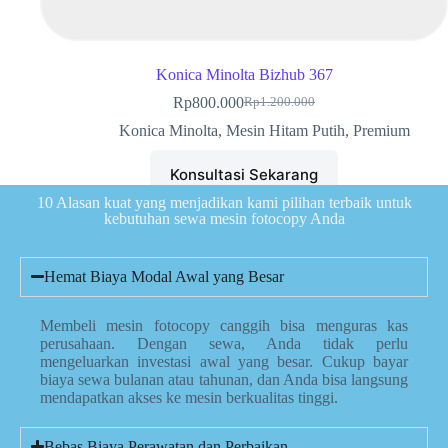
Konica Minolta Bizhub 367
Rp
800.000
Rp
1.200.000
Konica Minolta
,
Mesin Hitam Putih
,
Premium
Konsultasi Sekarang
10 Alasan kuat yang menjadikan kami pilihan terbaik untuk
kebutuhan sewa mesin fotocopy Anda
Hemat Biaya Modal Awal yang Besar
Membeli mesin fotocopy canggih bisa menguras kas
perusahaan. Dengan sewa, Anda tidak perlu
mengeluarkan investasi awal yang besar. Cukup bayar
biaya sewa bulanan atau tahunan, dan Anda bisa langsung
mendapatkan akses ke mesin berkualitas tinggi.
Bebas Biaya Perawatan dan Perbaikan