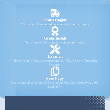
Gratis Ongkir
Mesin akan kami antarkan sampai ke tempat tujuan
Gratis Install
Gratis Install, Training dan cara pengoprasian
Layanan
Mesin yang di sewa akan mendapatkan Gratis Servis, Tinta dan
Sparepart
Free Copy
Mesin yang di sewa akan mendapatkan Free Copy Sebanyak 2.000
Lembar A4