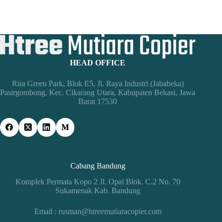
HEAD OFFICE
Rira Green Park, Blok E5, Jl. Raya Industri (Jababeka)
Pasirgombong, Kec. Cikarang Utara, Kabupaten Bekasi, Jawa
Barat 17530
Cabang Bandung
Komplek Permata Kopo 2 Jl. Opal Blok. C.2 No. 70
Sukamenak Kab. Bandung
Email : rusman@htreemutiaracopier.com