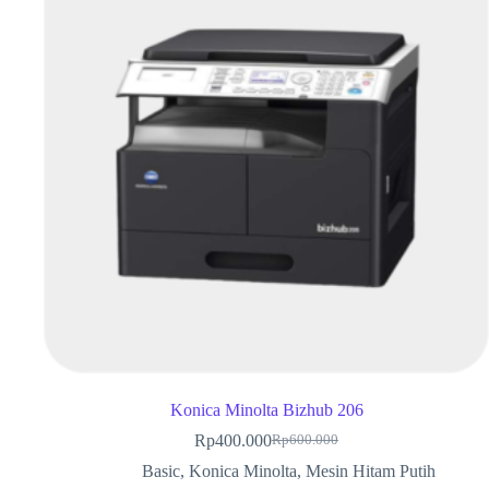
Konica Minolta Bizhub 206
Rp
400.000
Rp
600.000
Basic
,
Konica Minolta
,
Mesin Hitam Putih