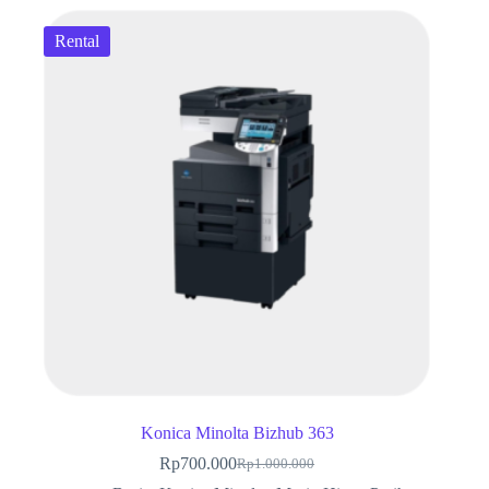
Rental
Konica Minolta Bizhub 363
Rp
700.000
Rp
1.000.000
Harga
Harga