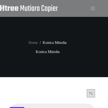
Skip
to
content
Home
/
Konica Minolta
Konica Minolta