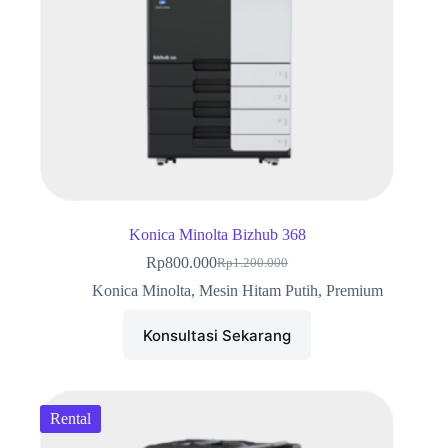
Konica Minolta Bizhub 368
Rp
800.000
Rp
1.200.000
Harga
Harga
aslinya
saat
Konica Minolta
,
Mesin Hitam Putih
,
Premium
adalah:
ini
Rp1.200.000.
adalah:
Konsultasi Sekarang
Rp800.000.
Rental