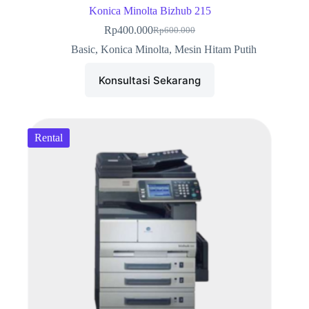
Konica Minolta Bizhub 215
Rp
400.000
Rp
600.000
Harga
Harga
aslinya
saat
Basic
,
Konica Minolta
,
Mesin Hitam Putih
adalah:
ini
Rp600.000.
adalah:
Konsultasi Sekarang
Rp400.000.
Rental