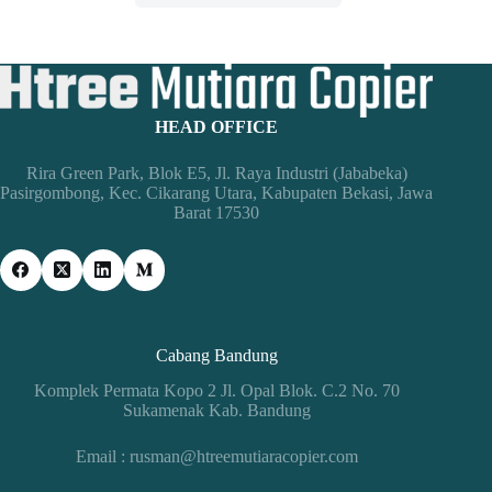
HEAD OFFICE
Rira Green Park, Blok E5, Jl. Raya Industri (Jababeka)
Pasirgombong, Kec. Cikarang Utara, Kabupaten Bekasi, Jawa
Barat 17530
Cabang Bandung
Komplek Permata Kopo 2 Jl. Opal Blok. C.2 No. 70
Sukamenak Kab. Bandung
Email : rusman@htreemutiaracopier.com