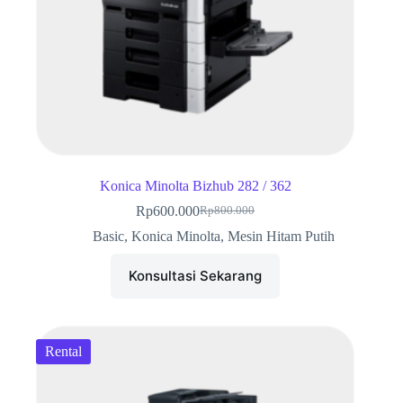
Konica Minolta Bizhub 282 / 362
Rp
600.000
Rp
800.000
Harga
Harga
aslinya
saat
Basic
,
Konica Minolta
,
Mesin Hitam Putih
adalah:
ini
Rp800.000.
adalah:
Konsultasi Sekarang
Rp600.000.
Rental