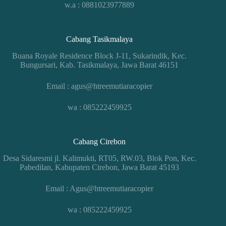
w.a : 0881023977889
Cabang Tasikmalaya
Buana Royale Residence Block J-11, Sukarindik, Kec.
Bungursari, Kab. Tasikmalaya, Jawa Barat 46151
Email : agus@htreemutiaracopier
wa : 085222459925
Cabang Cirebon
Desa Sidaresmi jl. Kalimukti, RT05, RW.03, Blok Pon, Kec.
Pabedilan, Kabupaten Cirebon, Jawa Barat 45193
Email : Agus@htreemutiaracopier
wa : 085222459925