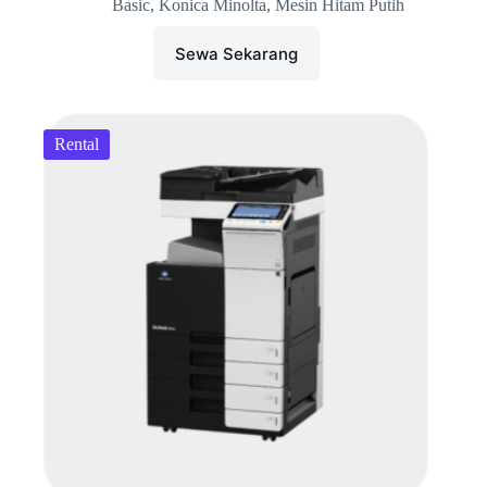
aslinya
saat
Basic
,
Konica Minolta
,
Mesin Hitam Putih
adalah:
ini
Rp1.000.000.
adalah:
Sewa Sekarang
Rp700.000.
Rental