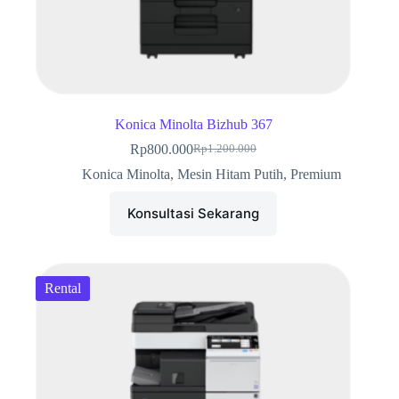
Konica Minolta Bizhub 367
Rp
800.000
Rp
1.200.000
Harga
Harga
aslinya
saat
Konica Minolta
,
Mesin Hitam Putih
,
Premium
adalah:
ini
Rp1.200.000.
adalah:
Konsultasi Sekarang
Rp800.000.
Rental