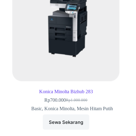
Konica Minolta Bizhub 283
Rp
700.000
Rp
1.000.000
Harga
Harga
aslinya
saat
Basic
,
Konica Minolta
,
Mesin Hitam Putih
adalah:
ini
Rp1.000.000.
adalah:
Sewa Sekarang
Rp700.000.