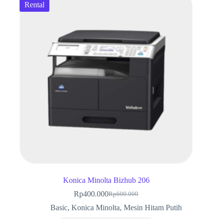
Rental
Konica Minolta Bizhub 206
Rp
400.000
Rp
600.000
Harga
Harga
aslinya
saat
Basic
,
Konica Minolta
,
Mesin Hitam Putih
adalah:
ini