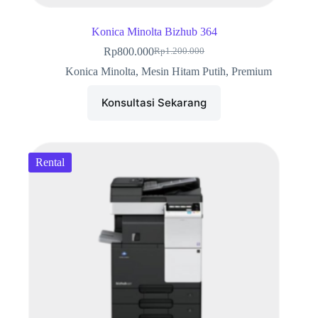
Konica Minolta Bizhub 364
Rp
800.000
Rp
1.200.000
Harga
Harga
aslinya
saat
Konica Minolta
,
Mesin Hitam Putih
,
Premium
adalah:
ini
Rp1.200.000.
adalah:
Konsultasi Sekarang
Rp800.000.
Rental