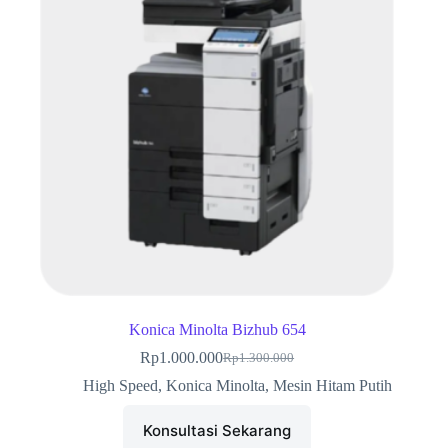
Konica Minolta Bizhub 654
Rp
1.000.000
Rp
1.300.000
Harga
Harga
aslinya
saat
High Speed
,
Konica Minolta
,
Mesin Hitam Putih
adalah:
ini
Rp1.300.000.
adalah:
Konsultasi Sekarang
Rp1.000.000.