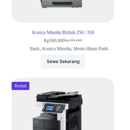
Konica Minolta Bizhub 250 / 350
Rp
500.000
Rp
700.000
Harga
Harga
aslinya
saat
Basic
,
Konica Minolta
,
Mesin Hitam Putih
adalah:
ini
Rp700.000.
adalah:
Sewa Sekarang
Rp500.000.
Rental