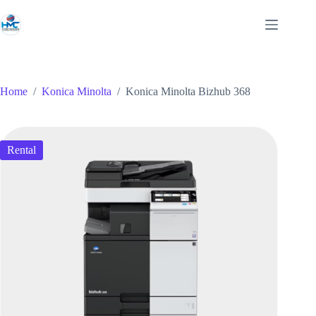
Skip
to
content
Home
/
Konica Minolta
/
Konica Minolta Bizhub 368
Rental