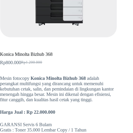
Konica Minolta Bizhub 368
Rp
800.000
Rp
1.200.000
Harga
Harga
aslinya
saat
adalah:
ini
Mesin fotocopy
Konica Minolta Bizhub 368
adalah
Rp1.200.000.
adalah:
perangkat multifungsi yang dirancang untuk memenuhi
Rp800.000.
kebutuhan cetak, salin, dan pemindaian di lingkungan kantor
menengah hingga besar. Mesin ini dikenal dengan efisiensi,
fitur canggih, dan kualitas hasil cetak yang tinggi.
Harga Jual : Rp 22.000.000
GARANSI Servis 6 Bulam
Gratis : Toner 35.000 Lembar Copy / 1 Tahun