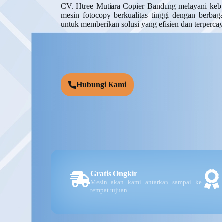
CV. Htree Mutiara Copier Bandung melayani keb
mesin fotocopy berkualitas tinggi dengan berba
untuk memberikan solusi yang efisien dan terpercay
Hubungi Kami
Gratis Ongkir
Mesin akan kami antarkan sampai ke
tempat tujuan