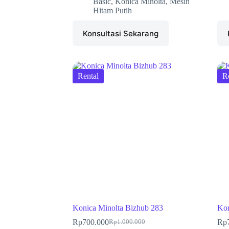
Basic
,
Konica Minolta
,
Mesin
Hitam Putih
Konsultasi Sekarang
Rental
R
Konica Minolta Bizhub 283
Kon
Rp
700.000
Rp
Rp
1.000.000