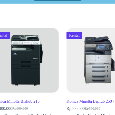
ental
Rental
ica Minolta Bizhub 215
Konica Minolta Bizhub 250 /
400.000
Rp
500.000
Rp
600.000
Rp
700.000