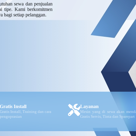
utuhan sewa dan penjualan
gai tipe. Kami berkomitmen
a bagi setiap pelanggan.
Gratis Install
Layanan
Gratis Install, Training dan cara
Mesin yang di sewa akan mend
pengoprasian
Gratis Servis, Tinta dan Sparepart