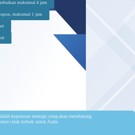
erbaikan maksimal 4 jam
espon, maksimal 1 jam
art
nit
dalah keputusan strategis yang akan mendukung
olusi cetak terbaik untuk Anda.