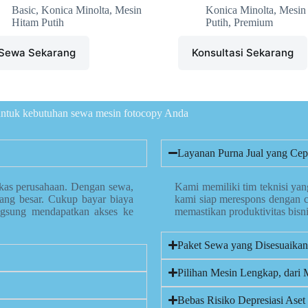
Basic
,
Konica Minolta
,
Mesin
Konica Minolta
,
Mesin
Hitam Putih
Putih
,
Premium
Sewa Sekarang
Konsultasi Sekarang
 untuk kebutuhan sewa mesin fotocopy Anda
Layanan Purna Jual yang Cepa
kas perusahaan. Dengan sewa,
Kami memiliki tim teknisi yan
yang besar. Cukup bayar biaya
kami siap merespons dengan 
ngsung mendapatkan akses ke
memastikan produktivitas bisn
Paket Sewa yang Disesuaika
Pilihan Mesin Lengkap, dar
Bebas Risiko Depresiasi Aset