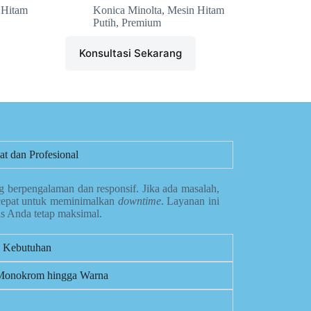
 Hitam
Konica Minolta
,
Mesin Hitam
Putih
,
Premium
Konsultasi Sekarang
t dan Profesional
g berpengalaman dan responsif. Jika ada masalah,
cepat untuk meminimalkan
downtime
. Layanan ini
is Anda tetap maksimal.
n Kebutuhan
i Monokrom hingga Warna