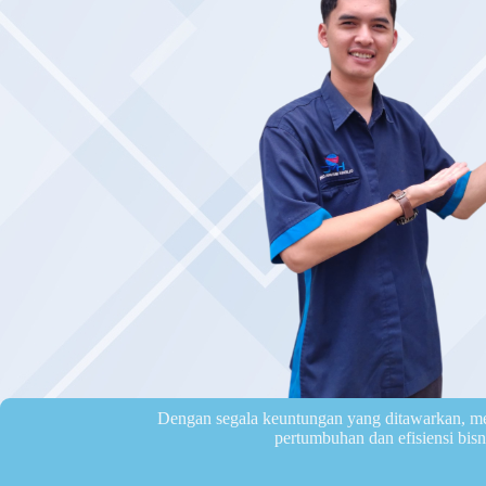
Dengan segala keuntungan yang ditawarkan, m
pertumbuhan dan efisiensi bisn