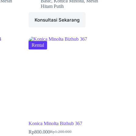
,
Mesin
Basic
,
Konica Minolta
,
Mesin
Hitam Putih
Konsultasi Sekarang
Rental
Konica Minolta Bizhub 367
Rp
800.000
Rp
1.200.000