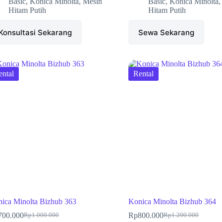
Basic
,
Konica Minolta
,
Mesin
Basic
,
Konica Minolta
Hitam Putih
Hitam Putih
Konsultasi Sekarang
Sewa Sekarang
ental
Rental
ica Minolta Bizhub 363
Konica Minolta Bizhub 364
700.000
Rp
800.000
Rp
1.000.000
Rp
1.200.000