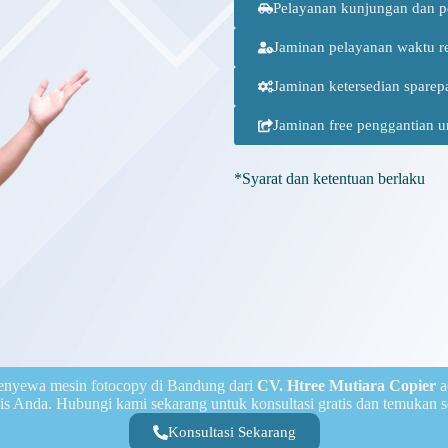
Pelayanan kunjungan dan p
Jaminan pelayanan waktu r
Jaminan ketersedian sparep
Jaminan free penggantian u
*Syarat dan ketentuan berlaku
enyewa mesin fotocopy di Bandung dari
CV. Htree Mutiara Copier
a
is Anda. Hubungi kami sekarang untuk konsultasi gratis dan temukan s
Konsultasi Sekarang