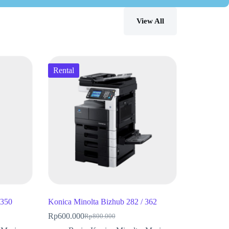
View All
Rental
 350
Konica Minolta Bizhub 282 / 362
Rp
600.000
Rp
800.000