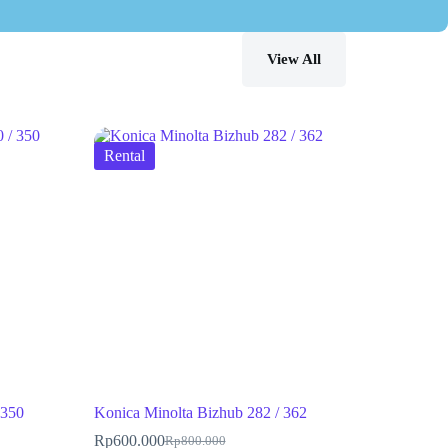
View All
Rental
 350
Konica Minolta Bizhub 282 / 362
Rp
600.000
Rp
800.000