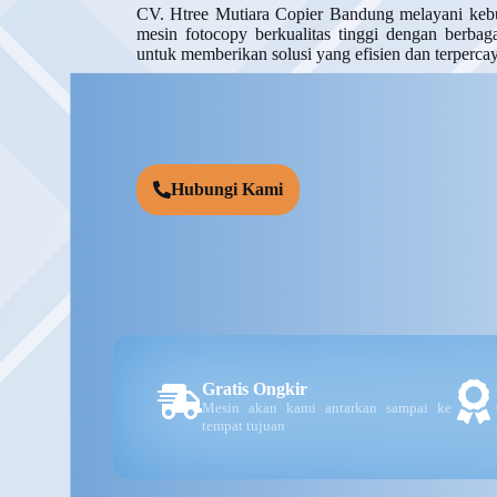
CV. Htree Mutiara Copier Bandung melayani keb
mesin fotocopy berkualitas tinggi dengan berba
untuk memberikan solusi yang efisien dan terpercay
Hubungi Kami
Gratis Ongkir
Mesin akan kami antarkan sampai ke
tempat tujuan