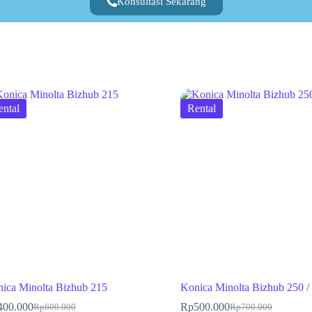
Konsultasi Sekarang
ental
Rental
ica Minolta Bizhub 215
Konica Minolta Bizhub 250 /
400.000
Rp
500.000
Rp
600.000
Rp
700.000