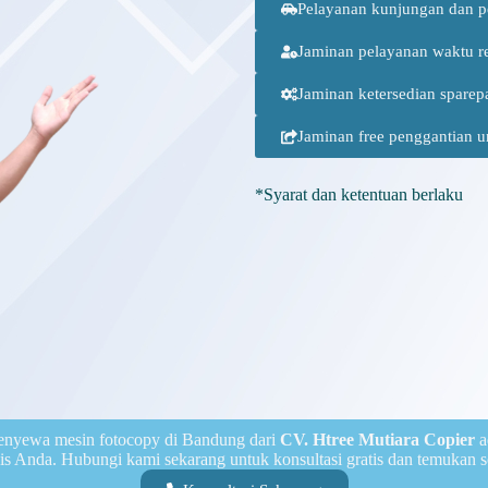
Pelayanan kunjungan dan p
Jaminan pelayanan waktu r
Jaminan ketersedian sparep
Jaminan free penggantian u
*Syarat dan ketentuan berlaku
enyewa mesin fotocopy di Bandung dari
CV. Htree Mutiara Copier
a
is Anda. Hubungi kami sekarang untuk konsultasi gratis dan temukan s