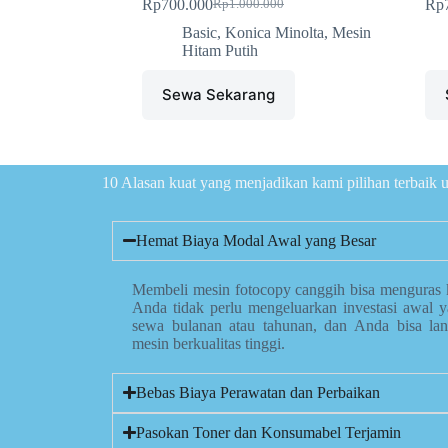
Rp
700.000
Rp
Rp
1.000.000
Basic
,
Konica Minolta
,
Mesin
Hitam Putih
Sewa Sekarang
10 Alasan kuat yang menjadikan kami pilihan terbaik
Hemat Biaya Modal Awal yang Besar
Membeli mesin fotocopy canggih bisa menguras 
Anda tidak perlu mengeluarkan investasi awal 
sewa bulanan atau tahunan, dan Anda bisa la
mesin berkualitas tinggi.
Bebas Biaya Perawatan dan Perbaikan
Pasokan Toner dan Konsumabel Terjamin