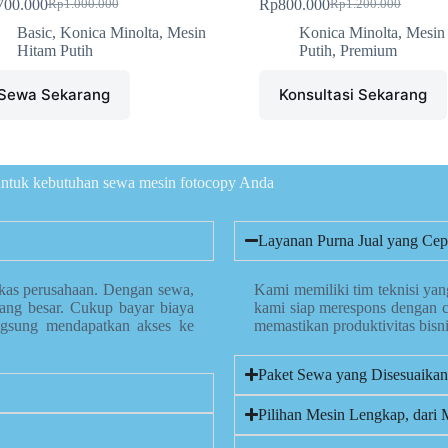
700.000
Rp
800.000
Rp
1.000.000
Rp
1.200.000
Basic
,
Konica Minolta
,
Mesin
Konica Minolta
,
Mesin
Hitam Putih
Putih
,
Premium
Sewa Sekarang
Konsultasi Sekarang
 untuk kebutuhan sewa mesin fotocopy Anda
Layanan Purna Jual yang Cepa
kas perusahaan. Dengan sewa,
Kami memiliki tim teknisi yan
yang besar. Cukup bayar biaya
kami siap merespons dengan 
ngsung mendapatkan akses ke
memastikan produktivitas bisn
Paket Sewa yang Disesuaika
Pilihan Mesin Lengkap, dar