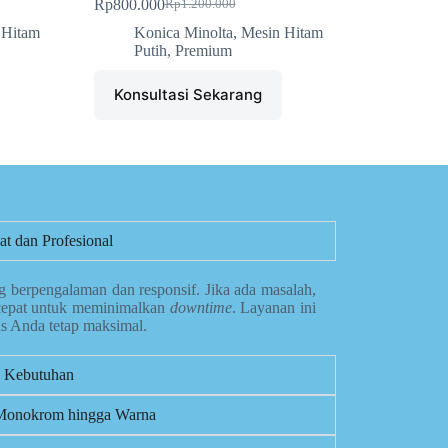
Rp
800.000
Rp
1.200.000
 Hitam
Konica Minolta
,
Mesin Hitam
Putih
,
Premium
Konsultasi Sekarang
t dan Profesional
g berpengalaman dan responsif. Jika ada masalah,
cepat untuk meminimalkan
downtime
. Layanan ini
is Anda tetap maksimal.
n Kebutuhan
i Monokrom hingga Warna