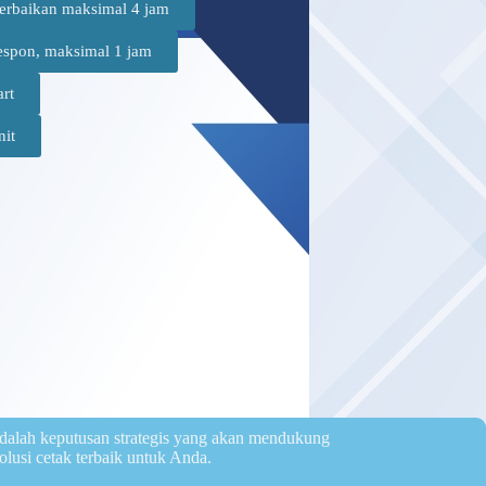
erbaikan maksimal 4 jam
espon, maksimal 1 jam
art
nit
dalah keputusan strategis yang akan mendukung
olusi cetak terbaik untuk Anda.