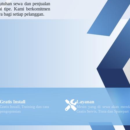
utuhan sewa dan penjualan
gai tipe. Kami berkomitmen
a bagi setiap pelanggan.
Gratis Install
Layanan
Gratis Install, Training dan cara
Mesin yang di sewa akan mend
pengoprasian
Gratis Servis, Tinta dan Sparepart