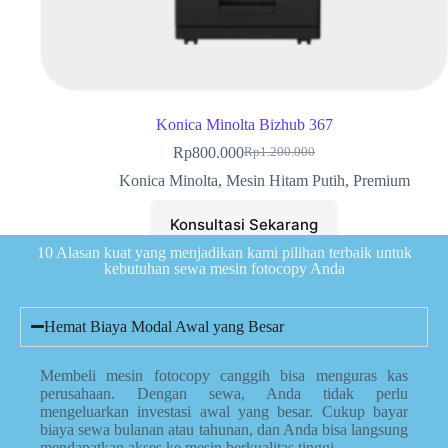
Konica Minolta Bizhub 367
Rp
800.000
Rp
1.200.000
Konica Minolta
,
Mesin Hitam Putih
,
Premium
Konsultasi Sekarang
10 Alasan kuat yang menjadikan kami pilihan terbaik untuk
kebutuhan sewa mesin fotocopy Anda
Hemat Biaya Modal Awal yang Besar
Membeli mesin fotocopy canggih bisa menguras kas
perusahaan. Dengan sewa, Anda tidak perlu
mengeluarkan investasi awal yang besar. Cukup bayar
biaya sewa bulanan atau tahunan, dan Anda bisa langsung
mendapatkan akses ke mesin berkualitas tinggi.