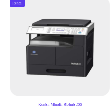
Rental
Konica Minolta Bizhub 206