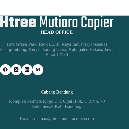
HEAD OFFICE
Rira Green Park, Blok E5, Jl. Raya Industri (Jababeka)
Pasirgombong, Kec. Cikarang Utara, Kabupaten Bekasi, Jawa
Barat 17530
Cabang Bandung
Komplek Permata Kopo 2 Jl. Opal Blok. C.2 No. 70
Sukamenak Kab. Bandung
Email : rusman@htreemutiaracopier.com