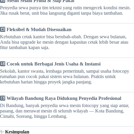
3️⃣ Mesin Selalu Prima & Siap Pakai
Penyedia sewa punya tim teknisi yang rutin mengecek kondisi mesin.
Jika rusak berat, unit bisa langsung diganti tanpa biaya tambahan.
4️⃣ Fleksibel & Mudah Disesuaikan
Kebutuhan cetak kantor bisa berubah-ubah. Dengan sewa bulanan,
Anda bisa upgrade ke mesin dengan kapasitas cetak lebih besar atau
fitur tambahan kapan saja.
5️⃣ Cocok untuk Berbagai Jenis Usaha & Instansi
Sekolah, kantor swasta, lembaga pemerintah, sampai usaha fotocopy
rumahan pun cocok pakai sistem sewa bulanan. Praktis untuk
kebutuhan harian hingga proyek jangka panjang.
6️⃣ Wilayah Bandung Raya Didukung Penyedia Profesional
Di Bandung, banyak penyedia sewa mesin fotocopy yang siap antar,
pasang, dan merawat mesin di seluruh wilayah — Kota Bandung,
Cimahi, Soreang, hingga Lembang.
✨
Kesimpulan