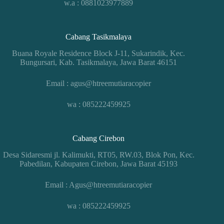
w.a : 0881023977889
Cabang Tasikmalaya
Buana Royale Residence Block J-11, Sukarindik, Kec.
Bungursari, Kab. Tasikmalaya, Jawa Barat 46151
Email : agus@htreemutiaracopier
wa : 085222459925
Cabang Cirebon
Desa Sidaresmi jl. Kalimukti, RT05, RW.03, Blok Pon, Kec.
Pabedilan, Kabupaten Cirebon, Jawa Barat 45193
Email : Agus@htreemutiaracopier
wa : 085222459925