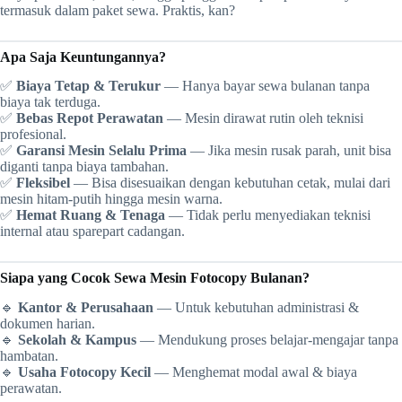
termasuk dalam paket sewa. Praktis, kan?
Apa Saja Keuntungannya?
✅
Biaya Tetap & Terukur
— Hanya bayar sewa bulanan tanpa
biaya tak terduga.
✅
Bebas Repot Perawatan
— Mesin dirawat rutin oleh teknisi
profesional.
✅
Garansi Mesin Selalu Prima
— Jika mesin rusak parah, unit bisa
diganti tanpa biaya tambahan.
✅
Fleksibel
— Bisa disesuaikan dengan kebutuhan cetak, mulai dari
mesin hitam-putih hingga mesin warna.
✅
Hemat Ruang & Tenaga
— Tidak perlu menyediakan teknisi
internal atau sparepart cadangan.
Siapa yang Cocok Sewa Mesin Fotocopy Bulanan?
🔹
Kantor & Perusahaan
— Untuk kebutuhan administrasi &
dokumen harian.
🔹
Sekolah & Kampus
— Mendukung proses belajar-mengajar tanpa
hambatan.
🔹
Usaha Fotocopy Kecil
— Menghemat modal awal & biaya
perawatan.