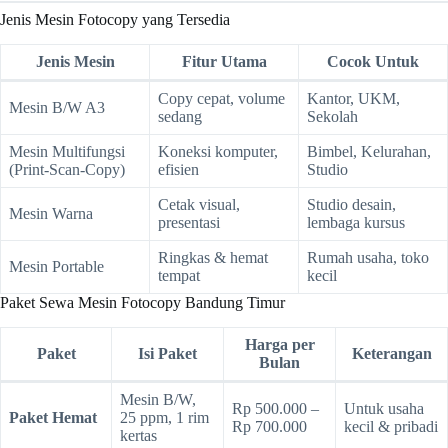
Jenis Mesin Fotocopy yang Tersedia
Jenis Mesin
Fitur Utama
Cocok Untuk
Copy cepat, volume
Kantor, UKM,
Mesin B/W A3
sedang
Sekolah
Mesin Multifungsi
Koneksi komputer,
Bimbel, Kelurahan,
(Print-Scan-Copy)
efisien
Studio
Cetak visual,
Studio desain,
Mesin Warna
presentasi
lembaga kursus
Ringkas & hemat
Rumah usaha, toko
Mesin Portable
tempat
kecil
Paket Sewa Mesin Fotocopy Bandung Timur
Harga per
Paket
Isi Paket
Keterangan
Bulan
Mesin B/W,
Rp 500.000 –
Untuk usaha
Paket Hemat
25 ppm, 1 rim
Rp 700.000
kecil & pribadi
kertas