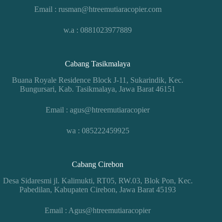
Email : rusman@htreemutiaracopier.com
w.a : 0881023977889
Cabang Tasikmalaya
Buana Royale Residence Block J-11, Sukarindik, Kec.
Bungursari, Kab. Tasikmalaya, Jawa Barat 46151
Email : agus@htreemutiaracopier
wa : 085222459925
Cabang Cirebon
Desa Sidaresmi jl. Kalimukti, RT05, RW.03, Blok Pon, Kec.
Pabedilan, Kabupaten Cirebon, Jawa Barat 45193
Email : Agus@htreemutiaracopier