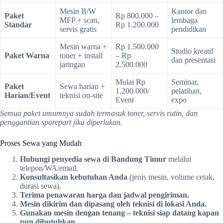
Mesin B/W
Kantor dan
Paket
Rp 800.000 –
MFP + scan,
lembaga
Standar
Rp 1.200.000
servis gratis
pendidikan
Mesin warna +
Rp 1.500.000
Studio kreatif
Paket Warna
toner + install
– Rp
dan presentasi
jaringan
2.500.000
Mulai Rp
Seminar,
Paket
Sewa harian +
1.200.000/
pelatihan,
Harian/Event
teknisi on-site
Event
expo
Semua paket umumnya sudah termasuk toner, servis rutin, dan
penggantian sparepart jika diperlukan.
Proses Sewa yang Mudah
Hubungi penyedia sewa di Bandung Timur
melalui
telepon/WA/email.
Konsultasikan kebutuhan Anda
(jenis mesin, volume cetak,
durasi sewa).
Terima penawaran harga dan jadwal pengiriman.
Mesin dikirim dan dipasang oleh teknisi di lokasi Anda.
Gunakan mesin dengan tenang – teknisi siap datang kapan
pun dibutuhkan.