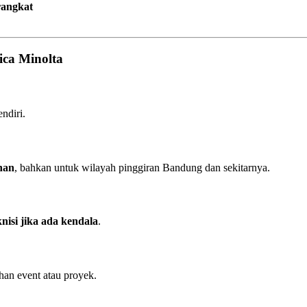
erangkat
ca Minolta
ndiri.
han
, bahkan untuk wilayah pinggiran Bandung dan sekitarnya.
knisi jika ada kendala
.
han event atau proyek.