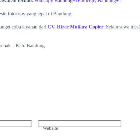
awaran terbaik
.
Fotocopy Bandung+1Fotocopy Bandung+1
in fotocopy yang tepat di Bandung.
banget coba layanan dari
CV. Htree Mutiara Copier
. Selain sewa mes
amenak – Kab. Bandung
Website