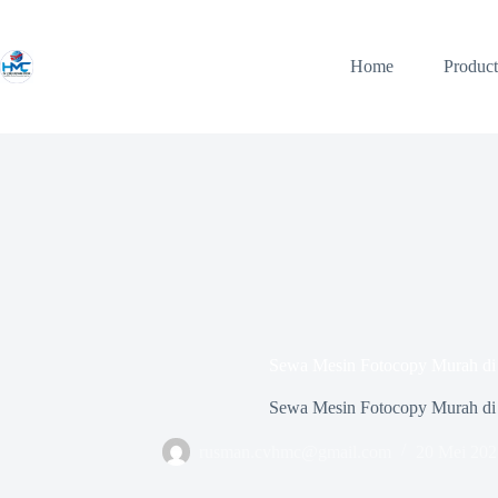
Skip
to
content
Home
Product
Sewa Mesin Fotocopy Murah d
Sewa Mesin Fotocopy Murah d
rusman.cvhmc@gmail.com
20 Mei 202