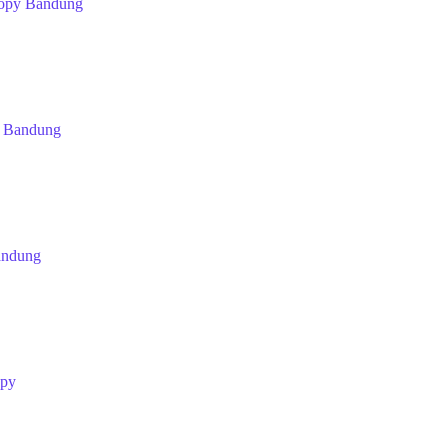
opy Bandung
 Bandung
andung
opy