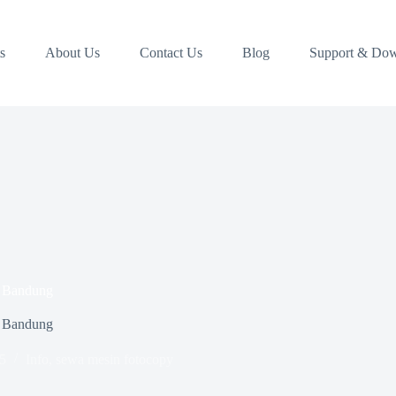
s
About Us
Contact Us
Blog
Support & Do
i Bandung
i Bandung
5
Info
,
sewa mesin fotocopy