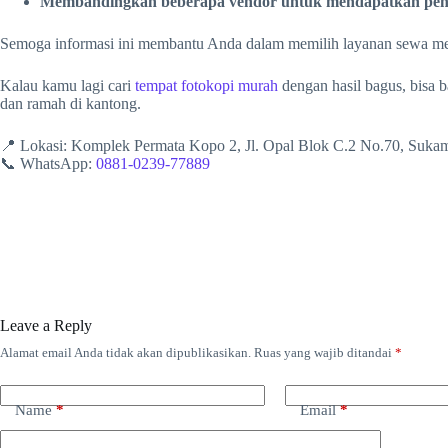
Membandingkan beberapa vendor untuk mendapatkan pen
Semoga informasi ini membantu Anda dalam memilih layanan sewa mes
Kalau kamu lagi cari
tempat fotokopi murah
dengan hasil bagus, bisa 
dan ramah di kantong.
📍 Lokasi: Komplek Permata Kopo 2, Jl. Opal Blok C.2 No.70, Suk
📞 WhatsApp:
0881-0239-77889
Leave a Reply
Alamat email Anda tidak akan dipublikasikan.
Ruas yang wajib ditandai
*
Name
*
Email
*