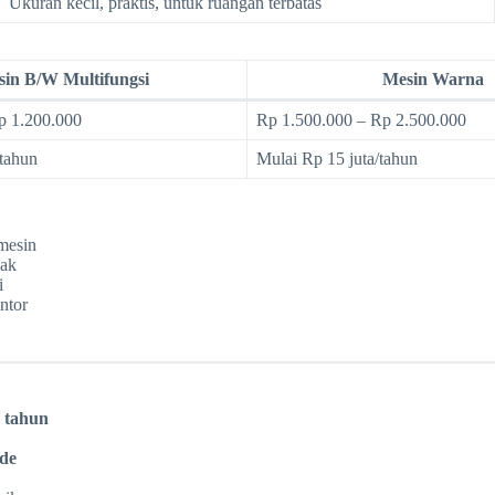
Ukuran kecil, praktis, untuk ruangan terbatas
in B/W Multifungsi
Mesin Warna
p 1.200.000
Rp 1.500.000 – Rp 2.500.000
/tahun
Mulai Rp 15 juta/tahun
mesin
dak
i
ntor
3 tahun
de