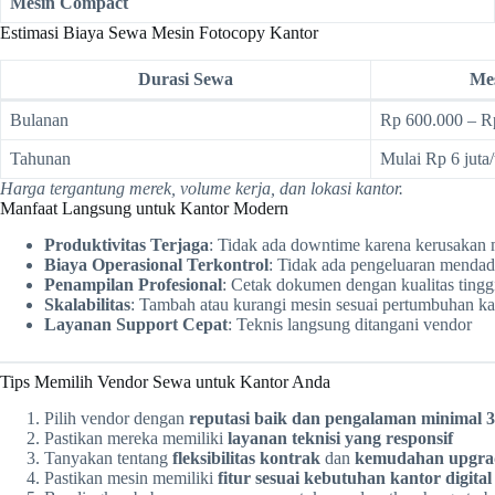
Mesin Compact
Estimasi Biaya Sewa Mesin Fotocopy Kantor
Durasi Sewa
Mes
Bulanan
Rp 600.000 – R
Tahunan
Mulai Rp 6 juta
Harga tergantung merek, volume kerja, dan lokasi kantor.
Manfaat Langsung untuk Kantor Modern
Produktivitas Terjaga
: Tidak ada downtime karena kerusakan 
Biaya Operasional Terkontrol
: Tidak ada pengeluaran menda
Penampilan Profesional
: Cetak dokumen dengan kualitas tingg
Skalabilitas
: Tambah atau kurangi mesin sesuai pertumbuhan ka
Layanan Support Cepat
: Teknis langsung ditangani vendor
Tips Memilih Vendor Sewa untuk Kantor Anda
Pilih vendor dengan
reputasi baik dan pengalaman minimal 
Pastikan mereka memiliki
layanan teknisi yang responsif
Tanyakan tentang
fleksibilitas kontrak
dan
kemudahan upgra
Pastikan mesin memiliki
fitur sesuai kebutuhan kantor digital