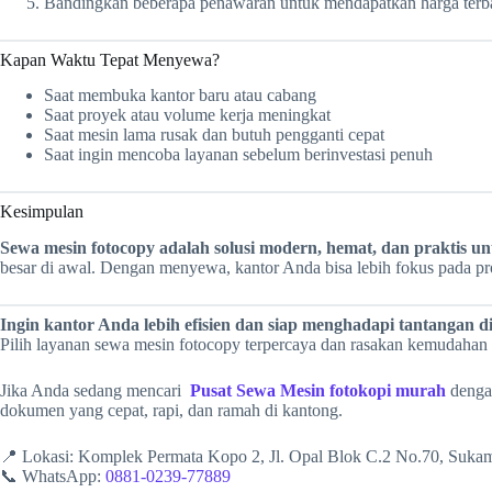
Bandingkan beberapa penawaran untuk mendapatkan harga terb
Kapan Waktu Tepat Menyewa?
Saat membuka kantor baru atau cabang
Saat proyek atau volume kerja meningkat
Saat mesin lama rusak dan butuh pengganti cepat
Saat ingin mencoba layanan sebelum berinvestasi penuh
Kesimpulan
Sewa mesin fotocopy adalah solusi modern, hemat, dan praktis un
besar di awal. Dengan menyewa, kantor Anda bisa lebih fokus pada prod
Ingin kantor Anda lebih efisien dan siap menghadapi tantangan di
Pilih layanan sewa mesin fotocopy terpercaya dan rasakan kemudahan
Jika Anda sedang mencari
Pusat Sewa Mesin fotokopi murah
dengan
dokumen yang cepat, rapi, dan ramah di kantong.
📍 Lokasi: Komplek Permata Kopo 2, Jl. Opal Blok C.2 No.70, Suk
📞 WhatsApp:
0881-0239-77889