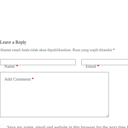
Leave a Reply
Alamat email Anda tidak akan dipublikasikan.
Ruas yang wajib ditandai
*
Name
*
Email
*
Add Comment
*
Save my name, email and website in this browser for the next time