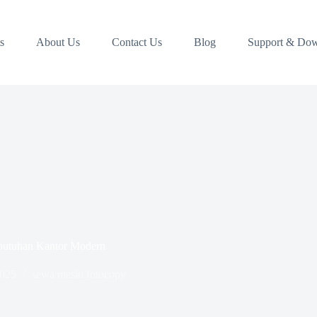
s
About Us
Contact Us
Blog
Support & Do
ebutuhan Kantor Modern
2025
sewa mesin fotocopy