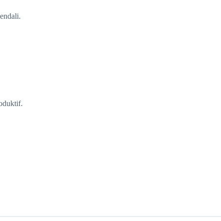
endali.
oduktif.