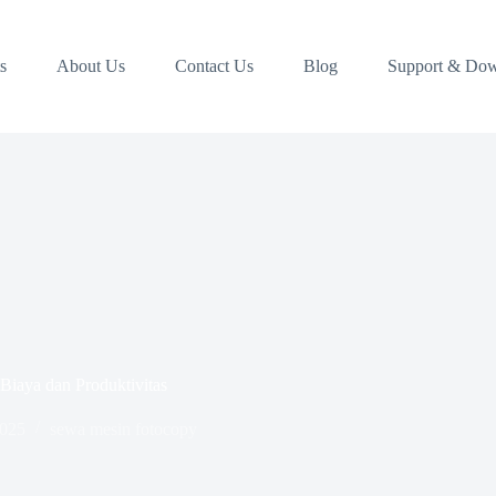
s
About Us
Contact Us
Blog
Support & Do
Biaya dan Produktivitas
2025
sewa mesin fotocopy