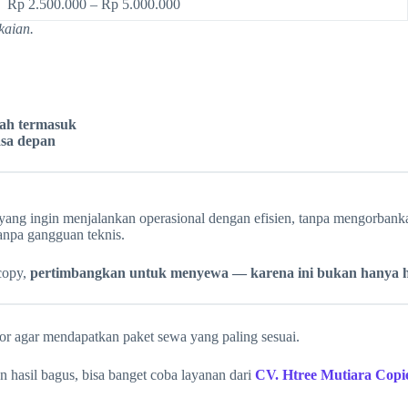
Rp 2.500.000 – Rp 5.000.000
kaian.
dah termasuk
asa depan
yang ingin menjalankan operasional dengan efisien, tanpa mengorbankan
 tanpa gangguan teknis.
copy,
pertimbangkan untuk menyewa — karena ini bukan hanya hem
or agar mendapatkan paket sewa yang paling sesuai.
 hasil bagus, bisa banget coba layanan dari
CV. Htree Mutiara Copi