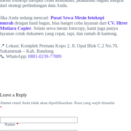
mesin fotokopi menjadi celah keamanan; jadikanlah bagian integral
dari strategi perlindungan data Anda.
Jika Anda sedang mencari
Pusat Sewa Mesin fotokopi
murah
dengan hasil bagus, bisa banget coba layanan dari
CV. Htree
Mutiara Copier
. Selain sewa mesin fotocopy, kami juga punya
layanan cetak dokumen yang cepat, rapi, dan ramah di kantong.
📍 Lokasi: Komplek Permata Kopo 2, Jl. Opal Blok C.2 No.70,
Sukamenak – Kab. Bandung
📞 WhatsApp:
0881-0239-77889
Leave a Reply
Alamat email Anda tidak akan dipublikasikan.
Ruas yang wajib ditandai
*
Name
*