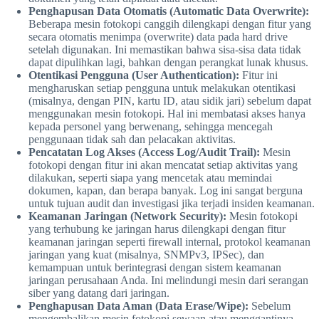
Penghapusan Data Otomatis (Automatic Data Overwrite):
Beberapa mesin fotokopi canggih dilengkapi dengan fitur yang
secara otomatis menimpa (overwrite) data pada hard drive
setelah digunakan. Ini memastikan bahwa sisa-sisa data tidak
dapat dipulihkan lagi, bahkan dengan perangkat lunak khusus.
Otentikasi Pengguna (User Authentication):
Fitur ini
mengharuskan setiap pengguna untuk melakukan otentikasi
(misalnya, dengan PIN, kartu ID, atau sidik jari) sebelum dapat
menggunakan mesin fotokopi. Hal ini membatasi akses hanya
kepada personel yang berwenang, sehingga mencegah
penggunaan tidak sah dan pelacakan aktivitas.
Pencatatan Log Akses (Access Log/Audit Trail):
Mesin
fotokopi dengan fitur ini akan mencatat setiap aktivitas yang
dilakukan, seperti siapa yang mencetak atau memindai
dokumen, kapan, dan berapa banyak. Log ini sangat berguna
untuk tujuan audit dan investigasi jika terjadi insiden keamanan.
Keamanan Jaringan (Network Security):
Mesin fotokopi
yang terhubung ke jaringan harus dilengkapi dengan fitur
keamanan jaringan seperti firewall internal, protokol keamanan
jaringan yang kuat (misalnya, SNMPv3, IPSec), dan
kemampuan untuk berintegrasi dengan sistem keamanan
jaringan perusahaan Anda. Ini melindungi mesin dari serangan
siber yang datang dari jaringan.
Penghapusan Data Aman (Data Erase/Wipe):
Sebelum
mengembalikan mesin fotokopi sewaan atau menggantinya,