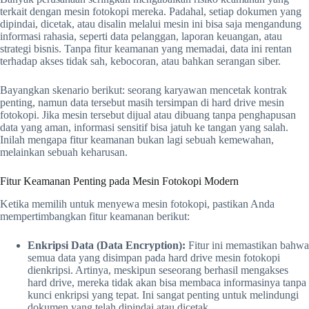
terkait dengan mesin fotokopi mereka. Padahal, setiap dokumen yang
dipindai, dicetak, atau disalin melalui mesin ini bisa saja mengandung
informasi rahasia, seperti data pelanggan, laporan keuangan, atau
strategi bisnis. Tanpa fitur keamanan yang memadai, data ini rentan
terhadap akses tidak sah, kebocoran, atau bahkan serangan siber.
Bayangkan skenario berikut: seorang karyawan mencetak kontrak
penting, namun data tersebut masih tersimpan di hard drive mesin
fotokopi. Jika mesin tersebut dijual atau dibuang tanpa penghapusan
data yang aman, informasi sensitif bisa jatuh ke tangan yang salah.
Inilah mengapa fitur keamanan bukan lagi sebuah kemewahan,
melainkan sebuah keharusan.
Fitur Keamanan Penting pada Mesin Fotokopi Modern
Ketika memilih untuk menyewa mesin fotokopi, pastikan Anda
mempertimbangkan fitur keamanan berikut:
Enkripsi Data (Data Encryption):
Fitur ini memastikan bahwa
semua data yang disimpan pada hard drive mesin fotokopi
dienkripsi. Artinya, meskipun seseorang berhasil mengakses
hard drive, mereka tidak akan bisa membaca informasinya tanpa
kunci enkripsi yang tepat. Ini sangat penting untuk melindungi
dokumen yang telah dipindai atau dicetak.