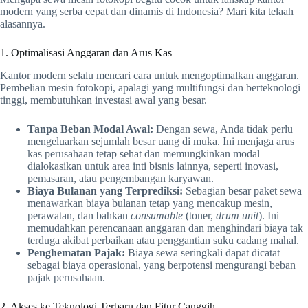
modern yang serba cepat dan dinamis di Indonesia? Mari kita telaah
alasannya.
1. Optimalisasi Anggaran dan Arus Kas
Kantor modern selalu mencari cara untuk mengoptimalkan anggaran.
Pembelian mesin fotokopi, apalagi yang multifungsi dan berteknologi
tinggi, membutuhkan investasi awal yang besar.
Tanpa Beban Modal Awal:
Dengan sewa, Anda tidak perlu
mengeluarkan sejumlah besar uang di muka. Ini menjaga arus
kas perusahaan tetap sehat dan memungkinkan modal
dialokasikan untuk area inti bisnis lainnya, seperti inovasi,
pemasaran, atau pengembangan karyawan.
Biaya Bulanan yang Terprediksi:
Sebagian besar paket sewa
menawarkan biaya bulanan tetap yang mencakup mesin,
perawatan, dan bahkan
consumable
(toner,
drum unit
). Ini
memudahkan perencanaan anggaran dan menghindari biaya tak
terduga akibat perbaikan atau penggantian suku cadang mahal.
Penghematan Pajak:
Biaya sewa seringkali dapat dicatat
sebagai biaya operasional, yang berpotensi mengurangi beban
pajak perusahaan.
2. Akses ke Teknologi Terbaru dan Fitur Canggih