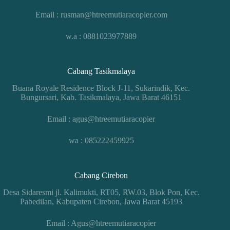
Email : rusman@htreemutiaracopier.com
w.a : 0881023977889
Cabang Tasikmalaya
Buana Royale Residence Block J-11, Sukarindik, Kec.
Bungursari, Kab. Tasikmalaya, Jawa Barat 46151
Email : agus@htreemutiaracopier
wa : 085222459925
Cabang Cirebon
Desa Sidaresmi jl. Kalimukti, RT05, RW.03, Blok Pon, Kec.
Pabedilan, Kabupaten Cirebon, Jawa Barat 45193
Email : Agus@htreemutiaracopier