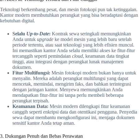
Teknologi berkembang pesat, dan mesin fotokopi pun tak ketinggalan.
Kantor modern membutuhkan perangkat yang bisa beradaptasi dengan
kebutuhan digital.
Selalu
Up-to-Date
:
Kontrak sewa seringkali memungkinkan
Anda untuk
upgrade
ke model mesin yang lebih baru setelah
periode tertentu, atau saat teknologi yang lebih efisien muncul.
Ini memastikan kantor Anda selalu memiliki akses ke fitur-fitur
tercanggih seperti pemindaian
cloud
, keamanan data tingkat
tinggi, atau integrasi dengan perangkat lunak manajemen
dokumen.
Fitur Multifungsi:
Mesin fotokopi modern bukan hanya untuk
menyalin. Mereka adalah perangkat multifungsi yang dapat
mencetak, memindai, mengirim faks, dan bahkan terintegrasi
dengan jaringan kantor. Menyewa memungkinkan Anda
mendapatkan fitur-fitur ini tanpa perlu membeli beberapa
perangkat terpisah.
Keamanan Data:
Mesin modern dilengkapi fitur keamanan
canggih seperti enkripsi data dan otentikasi pengguna. Penyedia
sewa dapat membantu mengkonfigurasi ini, menjaga dokumen
sensitif kantor Anda tetap aman.
3. Dukungan Penuh dan Bebas Perawatan