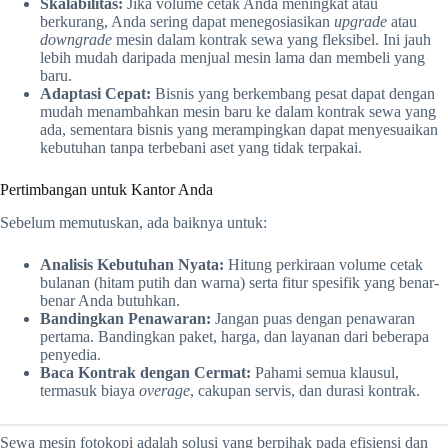
Skalabilitas:
Jika volume cetak Anda meningkat atau
berkurang, Anda sering dapat menegosiasikan
upgrade
atau
downgrade
mesin dalam kontrak sewa yang fleksibel. Ini jauh
lebih mudah daripada menjual mesin lama dan membeli yang
baru.
Adaptasi Cepat:
Bisnis yang berkembang pesat dapat dengan
mudah menambahkan mesin baru ke dalam kontrak sewa yang
ada, sementara bisnis yang merampingkan dapat menyesuaikan
kebutuhan tanpa terbebani aset yang tidak terpakai.
Pertimbangan untuk Kantor Anda
Sebelum memutuskan, ada baiknya untuk:
Analisis Kebutuhan Nyata:
Hitung perkiraan volume cetak
bulanan (hitam putih dan warna) serta fitur spesifik yang benar-
benar Anda butuhkan.
Bandingkan Penawaran:
Jangan puas dengan penawaran
pertama. Bandingkan paket, harga, dan layanan dari beberapa
penyedia.
Baca Kontrak dengan Cermat:
Pahami semua klausul,
termasuk biaya
overage
, cakupan servis, dan durasi kontrak.
Sewa mesin fotokopi adalah solusi yang berpihak pada efisiensi dan