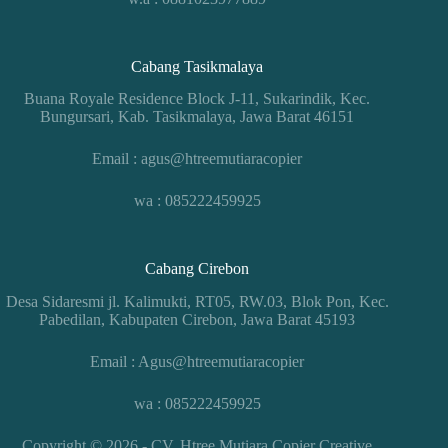
Cabang Tasikmalaya
Buana Royale Residence Block J-11, Sukarindik, Kec.
Bungursari, Kab. Tasikmalaya, Jawa Barat 46151
Email : agus@htreemutiaracopier
wa : 085222459925
Cabang Cirebon
Desa Sidaresmi jl. Kalimukti, RT05, RW.03, Blok Pon, Kec.
Pabedilan, Kabupaten Cirebon, Jawa Barat 45193
Email : Agus@htreemutiaracopier
wa : 085222459925
Copyright © 2026 - CV. Htree Mutiara Copier
Creative