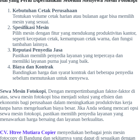
Hal yang Perlu Diperhatikan Sebelum Menyewa Mesin Fotokopi
Kebutuhan Cetak Perusahaan
Tentukan volume cetak harian atau bulanan agar bisa memilih
mesin yang sesuai.
Spesifikasi Mesin
Pilih mesin dengan fitur yang mendukung produktivitas kantor,
seperti kecepatan cetak, kemampuan cetak warna, dan fungsi
tambahan lainnya.
Reputasi Penyedia Jasa
Pastikan memilih penyedia layanan yang terpercaya dan
memiliki layanan purna jual yang baik.
Biaya dan Kontrak
Bandingkan harga dan syarat kontrak dari beberapa penyedia
sebelum memutuskan untuk menyewa.
Sewa Mesin Fotokopi
, Dengan mempertimbangkan faktor-faktor di
atas, sewa mesin fotokopi bisa menjadi solusi yang efisien dan
ekonomis bagi perusahaan dalam meningkatkan produktivitas kerja
tanpa harus mengeluarkan biaya besar. Jika Anda sedang mencari opsi
sewa mesin fotokopi, pastikan memilih penyedia layanan yang
menawarkan harga bersaing dan layanan berkualitas.
CV. Htree Mutiara Copier
menyediakan berbagai jenis mesin
fotocopy di Bandung dan sekitarnya yang dapat di sesuaikan dengan