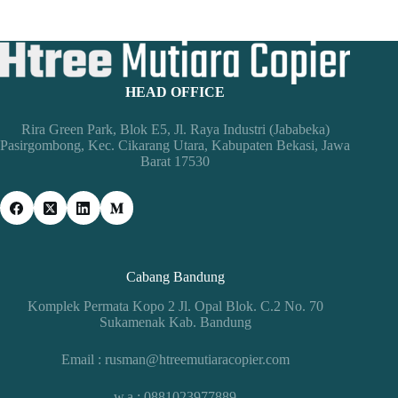
HEAD OFFICE
Rira Green Park, Blok E5, Jl. Raya Industri (Jababeka)
Pasirgombong, Kec. Cikarang Utara, Kabupaten Bekasi, Jawa
Barat 17530
Cabang Bandung
Komplek Permata Kopo 2 Jl. Opal Blok. C.2 No. 70
Sukamenak Kab. Bandung
Email : rusman@htreemutiaracopier.com
w.a : 0881023977889