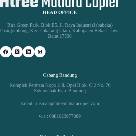
Mutiara
Copier
HEAD OFFICE
Rira Green Park, Blok E5, Jl. Raya Industri (Jababeka)
Pasirgombong, Kec. Cikarang Utara, Kabupaten Bekasi, Jawa
Barat 17530
Cabang Bandung
Komplek Permata Kopo 2 Jl. Opal Blok. C.2 No. 70
Sukamenak Kab. Bandung
Email : rusman@htreemutiaracopier.com
w.a : 0881023977889