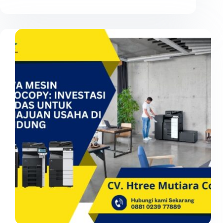
Fotocopy
Untuk
Startup
di
Bandung:
Sewa
Mesin
Fotocopy
di
CV.
Htree
Mutiara
Copier