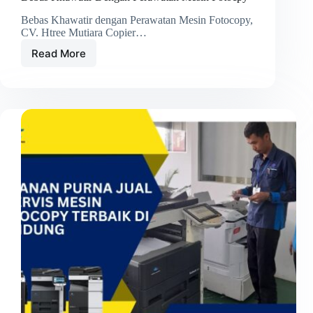
Bebas Khawatir dengan Perawatan Mesin Fotocopy,
CV. Htree Mutiara Copier…
Read More
Bebas
Khawatir
Dengan
Perawatan
Mesin
Fotocpy