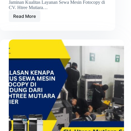
Jaminan Kualitas Layanan Sewa Mesin Fotocopy di
CV. Htree Mutiara…
Read More
Jaminan
Kualitas
Layanan
Sewa
Mesin
Fotocopy
di
CV.
Htree
Mutiara
Copier
Bandung