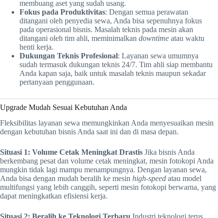
membuang aset yang sudah usang.
Fokus pada Produktivitas
: Dengan semua perawatan
ditangani oleh penyedia sewa, Anda bisa sepenuhnya fokus
pada operasional bisnis. Masalah teknis pada mesin akan
ditangani oleh tim ahli, meminimalkan
downtime
atau waktu
henti kerja.
Dukungan Teknis Profesional
: Layanan sewa umumnya
sudah termasuk dukungan teknis 24/7. Tim ahli siap membantu
Anda kapan saja, baik untuk masalah teknis maupun sekadar
pertanyaan penggunaan.
Upgrade Mudah Sesuai Kebutuhan Anda
Fleksibilitas layanan sewa memungkinkan Anda menyesuaikan mesin
dengan kebutuhan bisnis Anda saat ini dan di masa depan.
Situasi 1: Volume Cetak Meningkat Drastis
Jika bisnis Anda
berkembang pesat dan volume cetak meningkat, mesin fotokopi Anda
mungkin tidak lagi mampu menampungnya. Dengan layanan sewa,
Anda bisa dengan mudah beralih ke mesin
high-speed
atau model
multifungsi yang lebih canggih, seperti mesin fotokopi berwarna, yang
dapat meningkatkan efisiensi kerja.
Situasi 2: Beralih ke Teknologi Terbaru
Industri teknologi terus