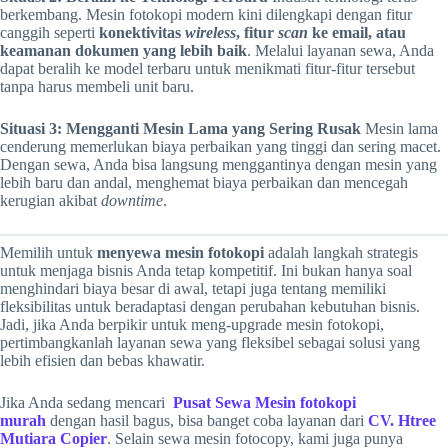
berkembang. Mesin fotokopi modern kini dilengkapi dengan fitur
canggih seperti
konektivitas
wireless
, fitur
scan
ke email, atau
keamanan dokumen yang lebih baik
. Melalui layanan sewa, Anda
dapat beralih ke model terbaru untuk menikmati fitur-fitur tersebut
tanpa harus membeli unit baru.
Situasi 3: Mengganti Mesin Lama yang Sering Rusak
Mesin lama
cenderung memerlukan biaya perbaikan yang tinggi dan sering macet.
Dengan sewa, Anda bisa langsung menggantinya dengan mesin yang
lebih baru dan andal, menghemat biaya perbaikan dan mencegah
kerugian akibat
downtime
.
Memilih untuk
menyewa mesin fotokopi
adalah langkah strategis
untuk menjaga bisnis Anda tetap kompetitif. Ini bukan hanya soal
menghindari biaya besar di awal, tetapi juga tentang memiliki
fleksibilitas untuk beradaptasi dengan perubahan kebutuhan bisnis.
Jadi, jika Anda berpikir untuk meng-upgrade mesin fotokopi,
pertimbangkanlah layanan sewa yang fleksibel sebagai solusi yang
lebih efisien dan bebas khawatir.
Jika Anda sedang mencari
Pusat Sewa Mesin fotokopi
murah
dengan hasil bagus, bisa banget coba layanan dari
CV. Htree
Mutiara Copier
. Selain sewa mesin fotocopy, kami juga punya