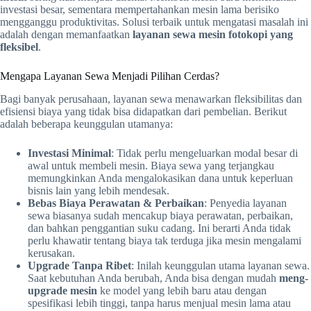
investasi besar, sementara mempertahankan mesin lama berisiko
mengganggu produktivitas. Solusi terbaik untuk mengatasi masalah ini
adalah dengan memanfaatkan
layanan sewa mesin fotokopi yang
fleksibel
.
Mengapa Layanan Sewa Menjadi Pilihan Cerdas?
Bagi banyak perusahaan, layanan sewa menawarkan fleksibilitas dan
efisiensi biaya yang tidak bisa didapatkan dari pembelian. Berikut
adalah beberapa keunggulan utamanya:
Investasi Minimal
: Tidak perlu mengeluarkan modal besar di
awal untuk membeli mesin. Biaya sewa yang terjangkau
memungkinkan Anda mengalokasikan dana untuk keperluan
bisnis lain yang lebih mendesak.
Bebas Biaya Perawatan & Perbaikan
: Penyedia layanan
sewa biasanya sudah mencakup biaya perawatan, perbaikan,
dan bahkan penggantian suku cadang. Ini berarti Anda tidak
perlu khawatir tentang biaya tak terduga jika mesin mengalami
kerusakan.
Upgrade Tanpa Ribet
: Inilah keunggulan utama layanan sewa.
Saat kebutuhan Anda berubah, Anda bisa dengan mudah
meng-
upgrade mesin
ke model yang lebih baru atau dengan
spesifikasi lebih tinggi, tanpa harus menjual mesin lama atau