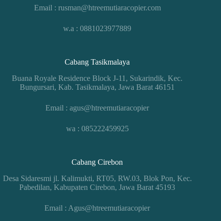
Email : rusman@htreemutiaracopier.com
w.a : 0881023977889
Cabang Tasikmalaya
Buana Royale Residence Block J-11, Sukarindik, Kec.
Bungursari, Kab. Tasikmalaya, Jawa Barat 46151
Email : agus@htreemutiaracopier
wa : 085222459925
Cabang Cirebon
Desa Sidaresmi jl. Kalimukti, RT05, RW.03, Blok Pon, Kec.
Pabedilan, Kabupaten Cirebon, Jawa Barat 45193
Email : Agus@htreemutiaracopier