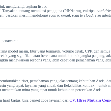
uk mengurangi tagihan listrik.
f. Tanyakan tentang otentikasi pengguna (PIN/kartu), enkripsi
hard driv
men, pastikan mesin mendukung
scan to email
,
scan to cloud
, atau int
a penawaran.
tang model mesin, fitur yang termasuk, volume cetak, CPP, dan semua 
tak yang signifikan atau berencana untuk kontrak jangka panjang, ada 
kin menawarkan respons yang lebih cepat dan pemahaman yang lebih b
mbutuhkan riset, pemahaman yang jelas tentang kebutuhan Anda, dan p
in yang tepat, layanan yang andal, dan fleksibilitas kontrak—untuk 
n menemukan mitra yang tepat untuk kebutuhan percetakan Anda.
 hasil bagus, bisa banget coba layanan dari
CV. Htree Mutiara Copi