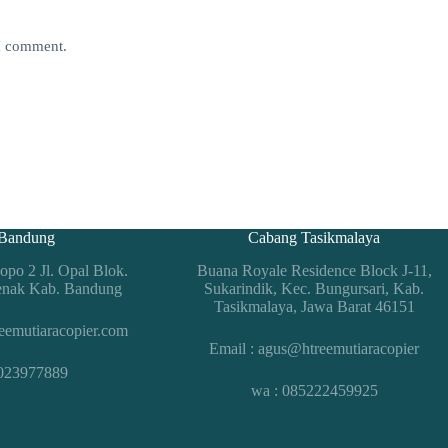
 I comment.
Bandung
Cabang Tasikmalaya
po 2 Jl. Opal Blok.
Buana Royale Residence Block J-11,
enak Kab. Bandung
Sukarindik, Kec. Bungursari, Kab.
Tasikmalaya, Jawa Barat 46151
eemutiaracopier.com
Email : agus@htreemutiaracopier
1023977889
wa : 085222459925