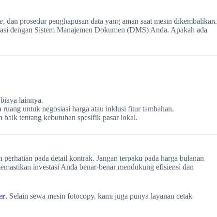
e
, dan prosedur penghapusan data yang aman saat mesin dikembalikan.
egrasi dengan Sistem Manajemen Dokumen (DMS) Anda. Apakah ada
biaya lainnya.
ruang untuk negosiasi harga atau inklusi fitur tambahan.
aik tentang kebutuhan spesifik pasar lokal.
erhatian pada detail kontrak. Jangan terpaku pada harga bulanan
memastikan investasi Anda benar-benar mendukung efisiensi dan
er
. Selain sewa mesin fotocopy, kami juga punya layanan cetak