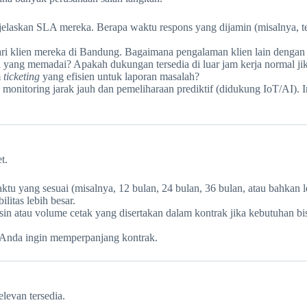
laskan SLA mereka. Berapa waktu respons yang dijamin (misalnya, tek
dari klien mereka di Bandung. Bagaimana pengalaman klien lain denga
al yang memadai? Apakah dukungan tersedia di luar jam kerja normal
m
ticketing
yang efisien untuk laporan masalah?
itoring jarak jauh dan pemeliharaan prediktif (didukung IoT/AI). 
t.
u yang sesuai (misalnya, 12 bulan, 24 bulan, 36 bulan, atau bahkan 
litas lebih besar.
 atau volume cetak yang disertakan dalam kontrak jika kebutuhan bis
a Anda ingin memperpanjang kontrak.
levan tersedia.