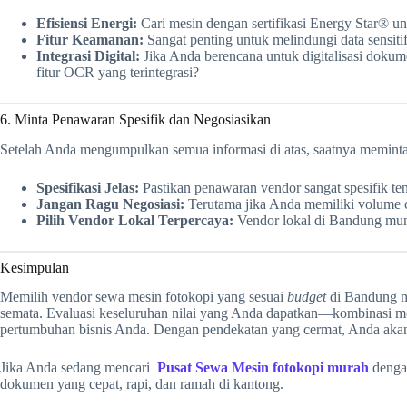
Efisiensi Energi:
Cari mesin dengan sertifikasi Energy Star® unt
Fitur Keamanan:
Sangat penting untuk melindungi data sensiti
Integrasi Digital:
Jika Anda berencana untuk digitalisasi doku
fitur OCR yang terintegrasi?
6. Minta Penawaran Spesifik dan Negosiasikan
Setelah Anda mengumpulkan semua informasi di atas, saatnya memint
Spesifikasi Jelas:
Pastikan penawaran vendor sangat spesifik ten
Jangan Ragu Negosiasi:
Terutama jika Anda memiliki volume ce
Pilih Vendor Lokal Terpercaya:
Vendor lokal di Bandung mung
Kesimpulan
Memilih vendor sewa mesin fotokopi yang sesuai
budget
di Bandung me
semata. Evaluasi keseluruhan nilai yang Anda dapatkan—kombinasi mes
pertumbuhan bisnis Anda. Dengan pendekatan yang cermat, Anda aka
Jika Anda sedang mencari
Pusat Sewa Mesin fotokopi murah
dengan
dokumen yang cepat, rapi, dan ramah di kantong.