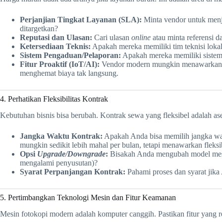
Perjanjian Tingkat Layanan (SLA):
Minta vendor untuk menje
ditargetkan?
Reputasi dan Ulasan:
Cari ulasan
online
atau minta referensi 
Ketersediaan Teknis:
Apakah mereka memiliki tim teknisi lok
Sistem Pengaduan/Pelaporan:
Apakah mereka memiliki siste
Fitur Proaktif (IoT/AI):
Vendor modern mungkin menawarkan mon
menghemat biaya tak langsung.
4. Perhatikan Fleksibilitas Kontrak
Kebutuhan bisnis bisa berubah. Kontrak sewa yang fleksibel adalah ase
Jangka Waktu Kontrak:
Apakah Anda bisa memilih jangka wakt
mungkin sedikit lebih mahal per bulan, tetapi menawarkan fleksibi
Opsi
Upgrade/Downgrade
:
Bisakah Anda mengubah model mesin
mengalami penyusutan)?
Syarat Perpanjangan Kontrak:
Pahami proses dan syarat jik
5. Pertimbangkan Teknologi Mesin dan Fitur Keamanan
Mesin fotokopi modern adalah komputer canggih. Pastikan fitur yang re