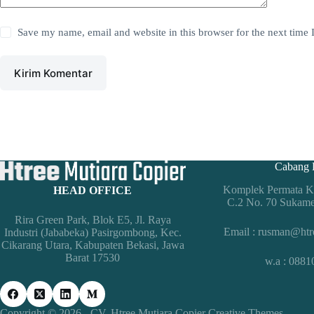
Save my name, email and website in this browser for the next time
Kirim Komentar
Cabang 
Komplek Permata Ko
HEAD OFFICE
C.2 No. 70 Sukam
Rira Green Park, Blok E5, Jl. Raya
Email : rusman@htr
Industri (Jababeka) Pasirgombong, Kec.
Cikarang Utara, Kabupaten Bekasi, Jawa
Barat 17530
w.a : 088
Copyright © 2026 - CV. Htree Mutiara Copier
Creative Themes