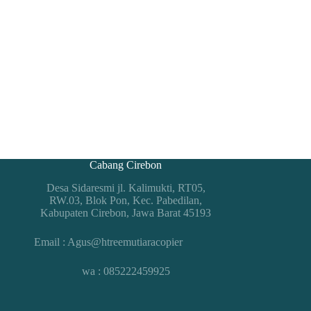
Cabang Cirebon
Desa Sidaresmi jl. Kalimukti, RT05,
RW.03, Blok Pon, Kec. Pabedilan,
Kabupaten Cirebon, Jawa Barat 45193
Email : Agus@htreemutiaracopier
wa : 085222459925