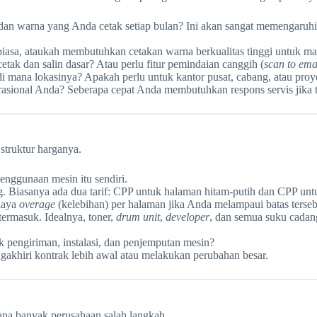
 dan warna yang Anda cetak setiap bulan? Ini akan sangat memengaruhi
sa, ataukah membutuhkan cetakan warna berkualitas tinggi untuk mat
ak dan salin dasar? Atau perlu fitur pemindaian canggih (
scan to ema
mana lokasinya? Apakah perlu untuk kantor pusat, cabang, atau proy
erasional Anda? Seberapa cepat Anda membutuhkan respons servis jika 
struktur harganya.
enggunaan mesin itu sendiri.
ng. Biasanya ada dua tarif: CPP untuk halaman hitam-putih dan CPP 
biaya
overage
(kelebihan) per halaman jika Anda melampaui batas ters
termasuk. Idealnya, toner,
drum unit
,
developer
, dan semua suku cadan
k pengiriman, instalasi, dan penjemputan mesin?
gakhiri kontrak lebih awal atau melakukan perubahan besar.
mana banyak perusahaan salah langkah.