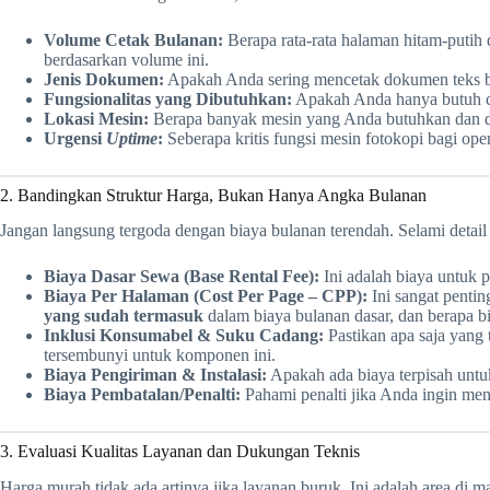
Volume Cetak Bulanan:
Berapa rata-rata halaman hitam-putih
berdasarkan volume ini.
Jenis Dokumen:
Apakah Anda sering mencetak dokumen teks bia
Fungsionalitas yang Dibutuhkan:
Apakah Anda hanya butuh cet
Lokasi Mesin:
Berapa banyak mesin yang Anda butuhkan dan di 
Urgensi
Uptime
:
Seberapa kritis fungsi mesin fotokopi bagi op
2. Bandingkan Struktur Harga, Bukan Hanya Angka Bulanan
Jangan langsung tergoda dengan biaya bulanan terendah. Selami detail 
Biaya Dasar Sewa (Base Rental Fee):
Ini adalah biaya untuk p
Biaya Per Halaman (Cost Per Page – CPP):
Ini sangat penti
yang sudah termasuk
dalam biaya bulanan dasar, dan berapa 
Inklusi Konsumabel & Suku Cadang:
Pastikan apa saja yang 
tersembunyi untuk komponen ini.
Biaya Pengiriman & Instalasi:
Apakah ada biaya terpisah untu
Biaya Pembatalan/Penalti:
Pahami penalti jika Anda ingin men
3. Evaluasi Kualitas Layanan dan Dukungan Teknis
Harga murah tidak ada artinya jika layanan buruk. Ini adalah area di 