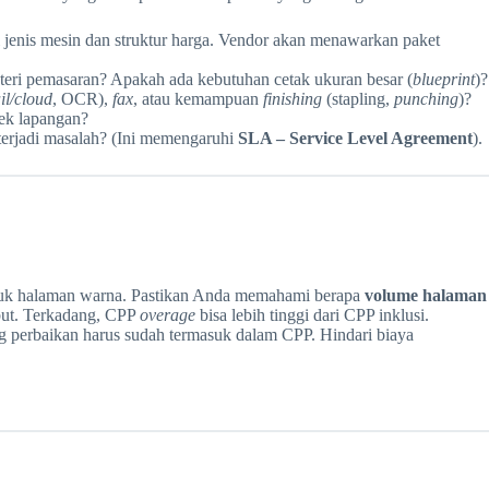
 jenis mesin dan struktur harga. Vendor akan menawarkan paket
eri pemasaran? Apakah ada kebutuhan cetak ukuran besar (
blueprint
)?
il/cloud
, OCR),
fax
, atau kemampuan
finishing
(stapling,
punching
)?
ek lapangan?
terjadi masalah? (Ini memengaruhi
SLA – Service Level Agreement
).
untuk halaman warna. Pastikan Anda memahami berapa
volume halaman
ebut. Terkadang, CPP
overage
bisa lebih tinggi dari CPP inklusi.
g perbaikan harus sudah termasuk dalam CPP. Hindari biaya