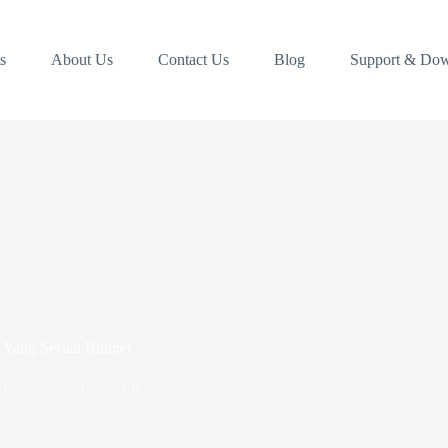
s
About Us
Contact Us
Blog
Support & Do
 Yang Sesuai Budget
2025
sewa mesin fotocopy