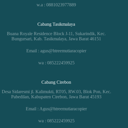
w.a : 0881023977889
Cabang Tasikmalaya
Buana Royale Residence Block J-11, Sukarindik, Kec.
Bungursari, Kab. Tasikmalaya, Jawa Barat 46151
Email : agus@htreemutiaracopier
wa : 085222459925
Cabang Cirebon
Desa Sidaresmi jl. Kalimukti, RT05, RW.03, Blok Pon, Kec.
Pabedilan, Kabupaten Cirebon, Jawa Barat 45193
Email : Agus@htreemutiaracopier
wa : 085222459925