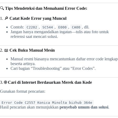
🔍
Tips Mendeteksi dan Memahami Error Code:
1. 🔎
Catat Kode Error yang Muncul
Contoh:
,
,
,
, dll.
C2202
SC544
E000
CA00
Jangan hanya mengandalkan ingatan—tulis atau foto untuk
referensi saat mencari solusi.
2. 📖
Cek Buku Manual Mesin
Manual resmi biasanya mencantumkan daftar error code lengkap
beserta artinya.
Cari bagian “Troubleshooting” atau “Error Codes”.
3. 🌐
Cari di Internet Berdasarkan Merek dan Kode
Gunakan format pencarian:
Error Code C2557 Konica Minolta bizhub 364e
Hasil pencarian akan menunjukkan
penyebab umum dan solusi
.