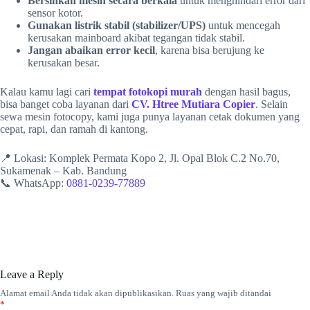
Bersihkan mesin secara berkala
untuk menghindari error dari
sensor kotor.
Gunakan listrik stabil (stabilizer/UPS)
untuk mencegah
kerusakan mainboard akibat tegangan tidak stabil.
Jangan abaikan error kecil
, karena bisa berujung ke
kerusakan besar.
Kalau kamu lagi cari
tempat fotokopi murah
dengan hasil bagus,
bisa banget coba layanan dari
CV. Htree Mutiara Copier
. Selain
sewa mesin fotocopy, kami juga punya layanan cetak dokumen yang
cepat, rapi, dan ramah di kantong.
📍 Lokasi: Komplek Permata Kopo 2, Jl. Opal Blok C.2 No.70,
Sukamenak – Kab. Bandung
📞 WhatsApp:
0881-0239-77889
Leave a Reply
Alamat email Anda tidak akan dipublikasikan.
Ruas yang wajib ditandai
*