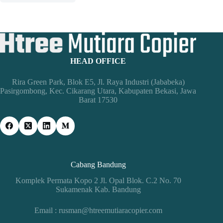
HEAD OFFICE
Rira Green Park, Blok E5, Jl. Raya Industri (Jababeka)
Pasirgombong, Kec. Cikarang Utara, Kabupaten Bekasi, Jawa
Barat 17530
Cabang Bandung
Komplek Permata Kopo 2 Jl. Opal Blok. C.2 No. 70
Sukamenak Kab. Bandung
Email : rusman@htreemutiaracopier.com