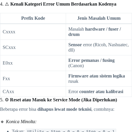
4. ⚠️
Kenali Kategori Error Umum Berdasarkan Kodenya
Prefix Kode
Jenis Masalah Umum
Masalah
hardware / fuser /
Cxxxx
drum
Sensor
error (Ricoh, Nashuatec,
SCxxx
dll)
Error pemanas / fusing
E0xx
(Canon)
Firmware atau sistem logika
Fxx
rusak
CAxx
Error
counter atau kalibrasi
5. ⚙️
Reset atau Masuk ke Service Mode (Jika Diperlukan)
Beberapa error bisa
dihapus lewat mode teknisi
, contohnya:
🔹
Konica Minolta:
Tekan:
Utility → Stop → 0 → 0 → Stop → 0 → 1