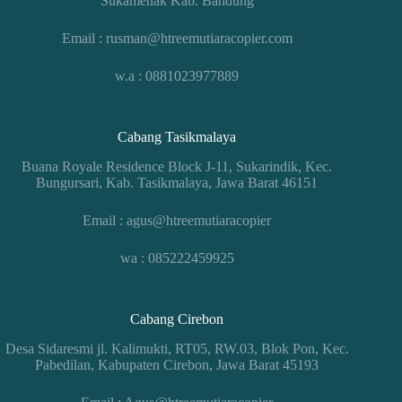
Sukamenak Kab. Bandung
Email : rusman@htreemutiaracopier.com
w.a : 0881023977889
Cabang Tasikmalaya
Buana Royale Residence Block J-11, Sukarindik, Kec.
Bungursari, Kab. Tasikmalaya, Jawa Barat 46151
Email : agus@htreemutiaracopier
wa : 085222459925
Cabang Cirebon
Desa Sidaresmi jl. Kalimukti, RT05, RW.03, Blok Pon, Kec.
Pabedilan, Kabupaten Cirebon, Jawa Barat 45193