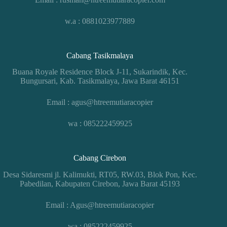
w.a : 0881023977889
Cabang Tasikmalaya
Buana Royale Residence Block J-11, Sukarindik, Kec.
Bungursari, Kab. Tasikmalaya, Jawa Barat 46151
Email : agus@htreemutiaracopier
wa : 085222459925
Cabang Cirebon
Desa Sidaresmi jl. Kalimukti, RT05, RW.03, Blok Pon, Kec.
Pabedilan, Kabupaten Cirebon, Jawa Barat 45193
Email : Agus@htreemutiaracopier
wa : 085222459925