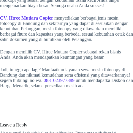
fotokopi yang sesuai dengan kebutuhan usaha kecil Anda tanpa
mengeluarkan biaya besar. Semoga usaha Anda sukses!
CV. Htree Mutiara Copier
menyediakan berbagai jenis mesin
fotocopy di Bandung dan sekitarnya yang dapat di sesuaikan dengan
kebutuhan Pelanggan, mesin fotocopy yang ditawarkan memiliki
berbagai fiture dan kapasitas yang berbeda, sesuai kebutuhan cetak dan
salin dokumen yang di butuhkan oleh Pelanggan.
Dengan memillih CV. Htree Mutiara Copier sebagai rekan bisnis
Anda, Anda akan mendapatkan keuntungan yang besar.
Jadi, tunggu apa lagi? Manfaatkan layanan sewa mesin fotocopy di
Bandung dan nikmati kemudahan serta efisiensi yang ditawarkannya!
segera hubungi no wa.
0881023977889
untuk mendapatka Diskon dan
Harga Menarik, selama persediaan masih ada
Leave a Reply
Alamat email Anda tidak akan dipublikasikan.
Ruas yang wajib ditandai